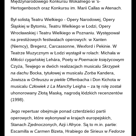
Międzynarodowego Konkursu Wokalnego w 's-
Hertogenbosch oraz Konkursu im. Marii Callas w Atenach.
Był solistą Teatru Wielkiego - Opery Narodowej, Opery
Śląskiej w Bytomiu, Teatru Wielkiego w Łodzi, Opery
Wrocławskiej i Teatru Wielkiego w Poznaniu. Występował
na prestiżowych festiwalach operowych: w Xanten
(Niemcy), Bregenz, Carcassonne, Wexford i Pekinie. W
Teatrze Muzycznym w Łodzi wystąpił w rolach: Michała w
Miłości cygańskiej
Lehára, Poety w
Poemacie księżycowym
Czyża, Tewjego w dwóch realizacjach musicalu
Skrzypek
na dachu
Bocka, tytułowej w musicalu
Zorba
Kandera,
Jowisza w
Orfeuszu w piekle
Offenbacha i Don Kichota w
musicalu
Człowiek z La Manchy
Leigha – za tę rolę został
uhonorowany Złotą Maską, nagrodą łódzkich recenzentów
(1998).
Jego repertuar obejmuje ponad czterdzieści partii
operowych, które wykonywał w krajach europejskich,
Stanach Zjednoczonych, Azji i Afryce. Są to m.in. partie:
Escamilla w
Carmen
Bizeta, Hrabiego de Sirieux w
Fedorze