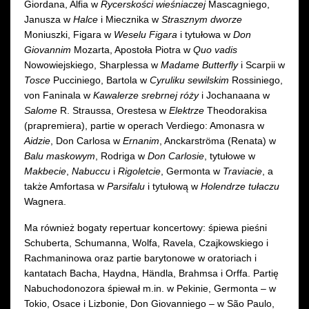
Giordana, Alfia w
Rycerskości wieśniaczej
Mascagniego,
Janusza w
Halce
i Miecznika w
Strasznym dworze
Moniuszki, Figara w
Weselu Figara
i tytułowa w
Don
Giovannim
Mozarta, Apostoła Piotra w
Quo vadis
Nowowiejskiego, Sharplessa w
Madame Butterfly
i Scarpii w
Tosce
Pucciniego, Bartola w
Cyruliku sewilskim
Rossiniego,
von Faninala w
Kawalerze srebrnej róży
i Jochanaana w
Salome
R. Straussa, Orestesa w
Elektrze
Theodorakisa
(prapremiera), partie w operach Verdiego: Amonasra w
Aidzie
, Don Carlosa w
Ernanim
, Anckarströma (Renata) w
Balu maskowym
, Rodriga w
Don Carlosie
, tytułowe w
Makbecie
,
Nabuccu
i
Rigoletcie
, Germonta w
Traviacie
, a
także Amfortasa w
Parsifalu
i tytułową w
Holendrze tułaczu
Wagnera.
Ma również bogaty repertuar koncertowy: śpiewa pieśni
Schuberta, Schumanna, Wolfa, Ravela, Czajkowskiego i
Rachmaninowa oraz partie barytonowe w oratoriach i
kantatach Bacha, Haydna, Händla, Brahmsa i Orffa. Partię
Nabuchodonozora śpiewał m.in. w Pekinie, Germonta – w
Tokio, Osace i Lizbonie, Don Giovanniego – w São Paulo,