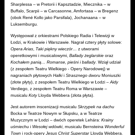
Sharplessa – w Pretorii i Kapsztadzie, Miecznika – w
Buffalo, Scarpii – w Carcasonne, Amfortasa – w Bregenz
(obok René Kollo jako Parsifala), Jochanaana – w
Luksemburgu.
Występował z orkiestrami Polskiego Radia i Telewizji w
Łodzi, w Krakowie i Warszawie. Nagrał cztery płyty solowe:
Opera Arias
,
Taki piękny wieczór…
z utworami
operetkowymi i musicalowymi,
Ballady żeglarskie
oraz
Kochałem panią… Romanse, pieśni i ballady
. Wziął udział
(z zespołem Teatru Wielkiego - Opery Narodowej) w
nagraniach płytowych
Halki
i
Strasznego dworu
Moniuszki
(złote płyty), z zespołem Teatru Wielkiego w Łodzi –
Aidy
Verdiego, z zespołem Teatru Roma w Warszawie –
musicalu
Koty
Lloyda Webbera (złota płyta).
Jest autorem inscenizacji musicalu
Skrzypek na dachu
Bocka w Teatrze Nowym w Słupsku, a w Teatrze
Muzycznym w Łodzi – dwóch operetek Lehára:
Krainy
uśmiechu
i
Wesołej wdówki
, musicalu Bernsteina
Wonderful
Town
i rock-opery
Jesus Christ Superstar
Lloyda Webbera.