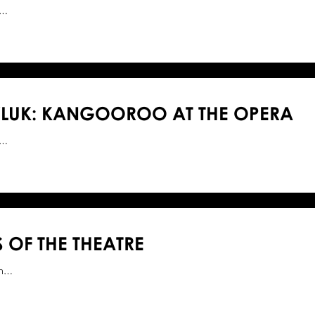
1…
LUK: KANGOOROO AT THE OPERA
3…
 OF THE THEATRE
xh…