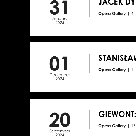
31
JACEK DY
Opera Gallery
| 4
January
2025
01
STANISŁA
Opera Gallery
| 1
December
2024
20
GIEWONT:
Opera Gallery
| 1
September
2024