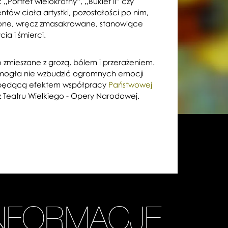
„Portret wielokrotny”, „Bukiet II” czy
ów ciała artystki, pozostałości po nim,
łcone, wręcz zmasakrowane, stanowiące
ia i śmierci.
 zmieszane z grozą, bólem i przerażeniem.
e mogła nie wzbudzić ogromnych emocji
 będącą efektem współpracy
Państwowej
 Teatru Wielkiego - Opery Narodowej.
INFORMACJE