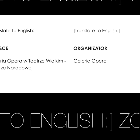
slate to English:]
[Translate to English:]
JSCE
ORGANIZATOR
ria Opera w Teatrze Wielkim -
Galeria Opera
ze Narodowej
 TO ENGLISH:] Z