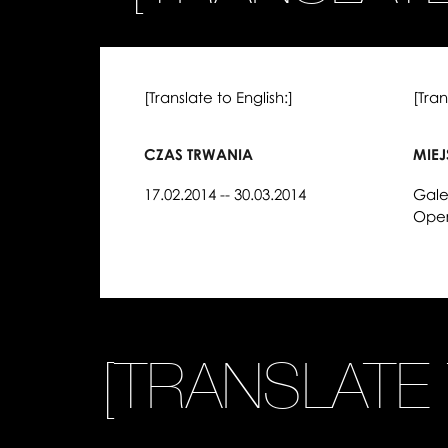
[Translate to English:]
[Tran
CZAS TRWANIA
MIE
17.02.2014 -- 30.03.2014
Gale
Oper
[TRANSLATE