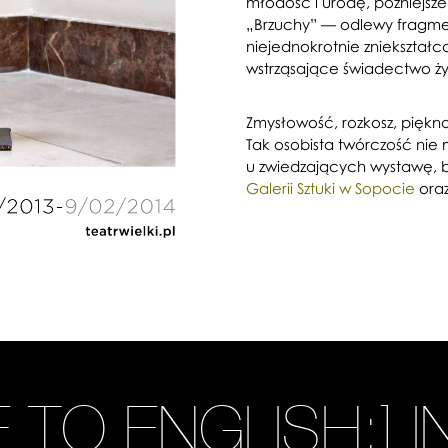
młodość i urodę, późniejsze: 
„Brzuchy” — odlewy fragment
niejednokrotnie zniekszta
wstrząsające świadectwo życ
Zmysłowość, rozkosz, piękno
Tak osobista twórczość ni
u zwiedzających wystawę,
Galerii Sztuki w Sopocie
oraz
E TO ENGLISH:] 