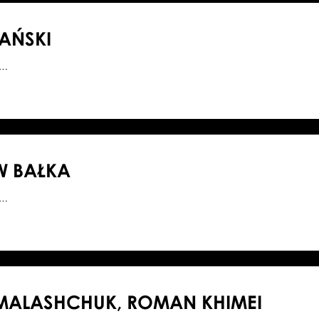
LAŃSKI
0…
W BAŁKA
8…
MALASHCHUK, ROMAN KHIMEI