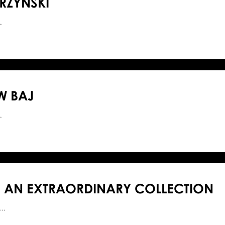
RZYŃSKI
…
W BAJ
…
 AN EXTRAORDINARY COLLECTION
7…