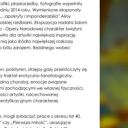
rafiki, płaskorzeźby, fotografie wypełniły
udniu 2014 roku. Wymienione eksponaty
...apokryfy i imponderabilia” Aliny
lskiej rzeźbiarki. Ekspozycja nadała Salom
 - Opery Narodowej charakter świątyni
iło dla artystki największą inspirację.
nią jako źródło największej rozkoszy
go bólu zarazem. Bezsilnego wobec
, polistyren, strzępy gazy przeistoczyły się
y traktat erotyczno-tanatologiczny.
czalną chorobą, emocje związane
i zachodzącymi we własnej fizyczności,
zości artystki, nacechowanej
entyfikacyjnym charakterze.
ę, mogli zobaczyć prace z okresu lat 40.
t” czy „Pierwsza miłość”, ukazujące