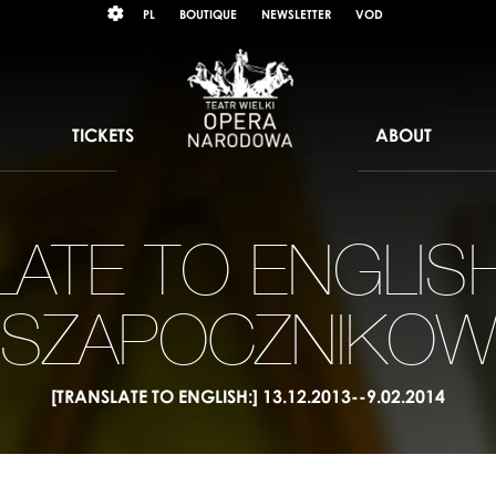
Wybierz
KONTRAST
PL
BOUTIQUE
NEWSLETTER
VOD
język
polski
TICKETS
ABOUT
ATE TO ENGLISH
SZAPOCZNIKO
[TRANSLATE TO ENGLISH:] 13.12.2013--9.02.2014