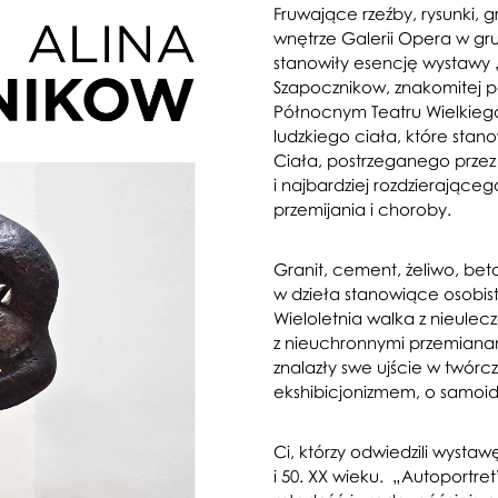
Fruwające rzeźby, rysunki, g
wnętrze Galerii Opera w gr
stanowiły esencję wystawy „
Szapocznikow, znakomitej po
Północnym Teatru Wielkiego
ludzkiego ciała, które stanow
Ciała, postrzeganego przez 
i najbardziej rozdzierające
przemijania i choroby.
Granit, cement, żeliwo, beton
w dzieła stanowiące osobist
Wieloletnia walka z nieule
z nieuchronnymi przemianam
znalazły swe ujście w twórc
ekshibicjonizmem, o samoid
Ci, którzy odwiedzili wystaw
i 50. XX wieku. „Autoportre