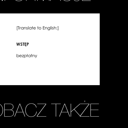
[Translate to English:]
WSTĘP
bezpłatny
OBACZ TAKŻE