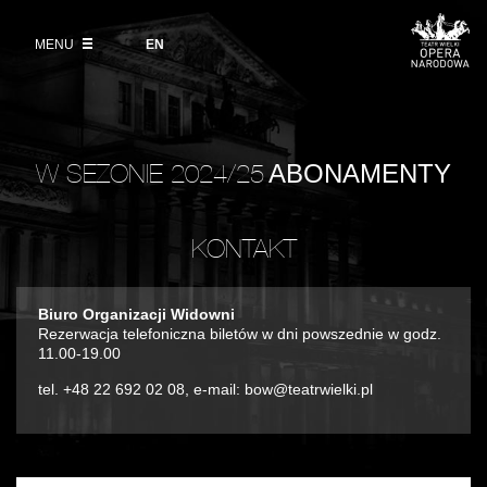
Kup bilet
Wybierz
język
angielski
MENU
Wystawy 2026/27
EN
Informacje dla widzów
DZIAŁALNOŚĆ
Aktualności
VOD
Zwroty biletów
Polski Balet Narodowy
Edukacja
Cennik w sezonie 2026/27
Ludzie
W SEZONIE 2024/25
ABONAMENTY
Wycieczki
Miejsce
Galeria Opera
KONTAKT
Kulisy
Muzeum Teatralne
Historia
Biuro Organizacji Widowni
Akademia Operowa
Rezerwacja telefoniczna biletów w dni powszednie w godz.
11.00-19.00
Kontakt
Konkurs Moniuszkowski
tel.
+48 22 692 02 08, e-mail: bow@teatrwielki.pl
Dla mediów
Organizacja imprez