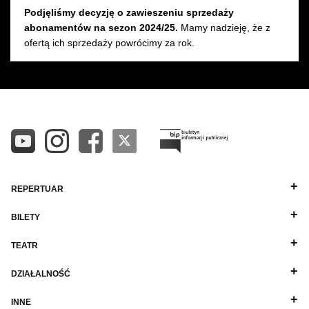
Podjęliśmy decyzję o zawieszeniu sprzedaży
Wynajem kostiumów
abonamentów na sezon 2024/25.
Mamy nadzieję, że z
ofertą ich sprzedaży powrócimy za rok.
Wynajem rekwizytów
Fundusze unijne
Dotacje celowe
REPERTUAR
BILETY
TEATR
DZIAŁALNOŚĆ
INNE