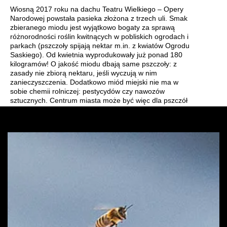
Wiosną 2017 roku na dachu Teatru Wielkiego – Opery
Wynajem kostiumów
Narodowej powstała pasieka złożona z trzech uli. Smak
zbieranego miodu jest wyjątkowo bogaty za sprawą
różnorodności roślin kwitnących w pobliskich ogrodach i
Wynajem rekwizytów
parkach (pszczoły spijają nektar m.in. z kwiatów Ogrodu
Saskiego). Od kwietnia wyprodukowały już ponad 180
Fundusze unijne
kilogramów! O jakość miodu dbają same pszczoły: z
zasady nie zbiorą nektaru, jeśli wyczują w nim
zanieczyszczenia. Dodatkowo miód miejski nie ma w
Dotacje celowe
sobie chemii rolniczej: pestycydów czy nawozów
sztucznych. Centrum miasta może być więc dla pszczół
przyjaznym miejscem do życia. Ale czy pszczoła może
mieć coś wspólnego z operą i z muzyką? Ależ
tak! Przekonajcie się sami!