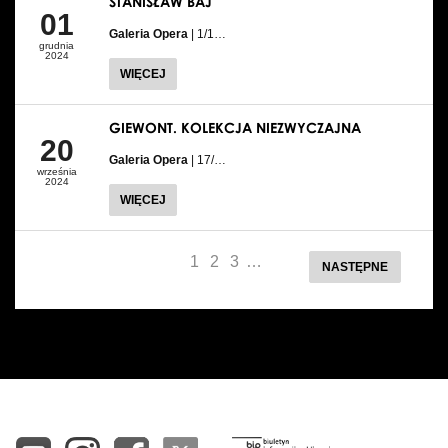
STANISŁAW BAJ
01
Galeria Opera
| 1/1…
grudnia
2024
WIĘCEJ
GIEWONT. KOLEKCJA NIEZWYCZAJNA
20
Galeria Opera
| 17/…
września
2024
WIĘCEJ
1
2
3
…
NASTĘPNE