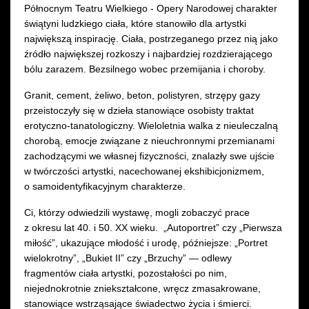
Północnym Teatru Wielkiego - Opery Narodowej charakter
świątyni ludzkiego ciała, które stanowiło dla artystki
największą inspirację. Ciała, postrzeganego przez nią jako
źródło największej rozkoszy i najbardziej rozdzierającego
bólu zarazem. Bezsilnego wobec przemijania i choroby.
Granit, cement, żeliwo, beton, polistyren, strzępy gazy
przeistoczyły się w dzieła stanowiące osobisty traktat
erotyczno-tanatologiczny. Wieloletnia walka z nieuleczalną
chorobą, emocje związane z nieuchronnymi przemianami
zachodzącymi we własnej fizyczności, znalazły swe ujście
w twórczości artystki, nacechowanej ekshibicjonizmem,
o samoidentyfikacyjnym charakterze.
Ci, którzy odwiedzili wystawę, mogli zobaczyć prace
z okresu lat 40. i 50. XX wieku. „Autoportret” czy „Pierwsza
miłość”, ukazujące młodość i urodę, późniejsze: „Portret
wielokrotny”, „Bukiet II” czy „Brzuchy” — odlewy
fragmentów ciała artystki, pozostałości po nim,
niejednokrotnie zniekształcone, wręcz zmasakrowane,
stanowiące wstrząsające świadectwo życia i śmierci.