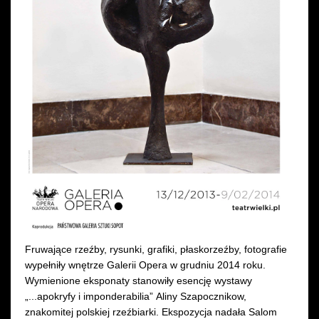
Wynajem kostiumów
Wynajem rekwizytów
Fundusze unijne
Dotacje celowe
Fruwające rzeźby, rysunki, grafiki, płaskorzeźby, fotografie
wypełniły wnętrze Galerii Opera w grudniu 2014 roku.
Wymienione eksponaty stanowiły esencję wystawy
„...apokryfy i imponderabilia” Aliny Szapocznikow,
znakomitej polskiej rzeźbiarki. Ekspozycja nadała Salom