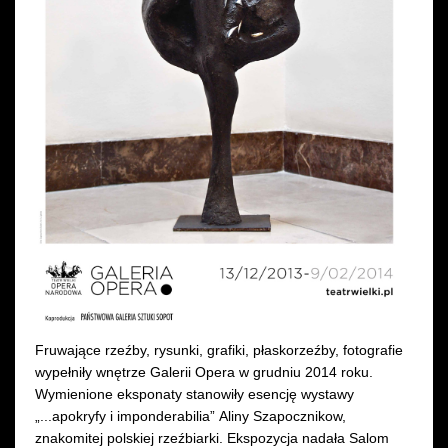
Wynajem kostiumów
Wynajem rekwizytów
Fundusze unijne
Dotacje celowe
Fruwające rzeźby, rysunki, grafiki, płaskorzeźby, fotografie
wypełniły wnętrze Galerii Opera w grudniu 2014 roku.
Wymienione eksponaty stanowiły esencję wystawy
„...apokryfy i imponderabilia” Aliny Szapocznikow,
znakomitej polskiej rzeźbiarki. Ekspozycja nadała Salom