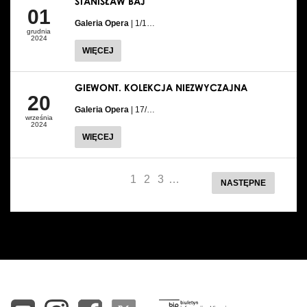
STANISŁAW BAJ
01
Galeria Opera
| 1/1…
grudnia
2024
WIĘCEJ
GIEWONT. KOLEKCJA NIEZWYCZAJNA
20
Galeria Opera
| 17/…
września
2024
WIĘCEJ
1
2
3
…
NASTĘPNE