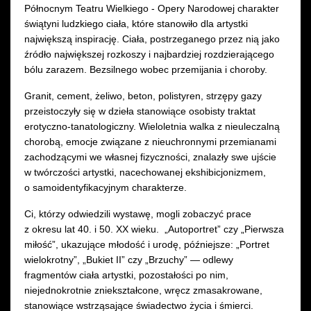
Północnym Teatru Wielkiego - Opery Narodowej charakter
świątyni ludzkiego ciała, które stanowiło dla artystki
największą inspirację. Ciała, postrzeganego przez nią jako
źródło największej rozkoszy i najbardziej rozdzierającego
bólu zarazem. Bezsilnego wobec przemijania i choroby.
Granit, cement, żeliwo, beton, polistyren, strzępy gazy
przeistoczyły się w dzieła stanowiące osobisty traktat
erotyczno-tanatologiczny. Wieloletnia walka z nieuleczalną
chorobą, emocje związane z nieuchronnymi przemianami
zachodzącymi we własnej fizyczności, znalazły swe ujście
w twórczości artystki, nacechowanej ekshibicjonizmem,
o samoidentyfikacyjnym charakterze.
Ci, którzy odwiedzili wystawę, mogli zobaczyć prace
z okresu lat 40. i 50. XX wieku. „Autoportret” czy „Pierwsza
miłość”, ukazujące młodość i urodę, późniejsze: „Portret
wielokrotny”, „Bukiet II” czy „Brzuchy” — odlewy
fragmentów ciała artystki, pozostałości po nim,
niejednokrotnie zniekształcone, wręcz zmasakrowane,
stanowiące wstrząsające świadectwo życia i śmierci.