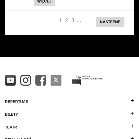
WIĘCEJ
1
2
3
…
NASTĘPNE
REPERTUAR
BILETY
TEATR