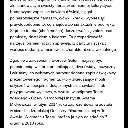
ale stanowiącym swoisty obraz w odmiennej kolorystyce.
Kompozytor zapisując bowiem dźwięki, sięgał
po najróżniejsze flamastry, ołówki, kredki, wybierając
prawdopodobnie to, co znajdowało się aktualnie pod ręką.
Stąd nie trzeba (choć można) doszukiwać się zależności
pomiędzy dźwiękiem a kolorem. Ta przypadkowość
narzędzi piśmienniczych sprawiła, iż partytury zyskały
wartość dodaną, a mianowicie charakter dzieła wizualnego.
Zgodnie z założeniami twórców Galerii mającej być
przestrzenią, w której przenikają się dwa światy, muzyczny
i wizualny, do wybranych partytur dodano zapis dźwiękowy
prezentowanego fragmentu, który zwiedzający mogli
usłyszeć w specjalnie dołączonych słuchawkach. Tak
przygotowana wystawa, w wyniku współpracy Teatru
Wielkiego - Opery Narodowej i Instytutu Adama
Mickiewicza, w lutym 2014 roku zaprezentowana została
w siedzibie Izraelskiej Orkiestry Filharmonicznej w Tel
Awiwie. W gmachu Teatru można ją było oglądać do 7
grudnia 2013 roku.