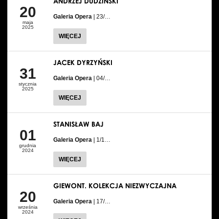
ANDRZEJ DUDZIŃSKI
20
Galeria Opera
| 23/…
maja
2025
WIĘCEJ
JACEK DYRZYŃSKI
31
Galeria Opera
| 04/…
stycznia
2025
WIĘCEJ
STANISŁAW BAJ
01
Galeria Opera
| 1/1…
grudnia
2024
WIĘCEJ
GIEWONT. KOLEKCJA NIEZWYCZAJNA
20
Galeria Opera
| 17/…
września
2024