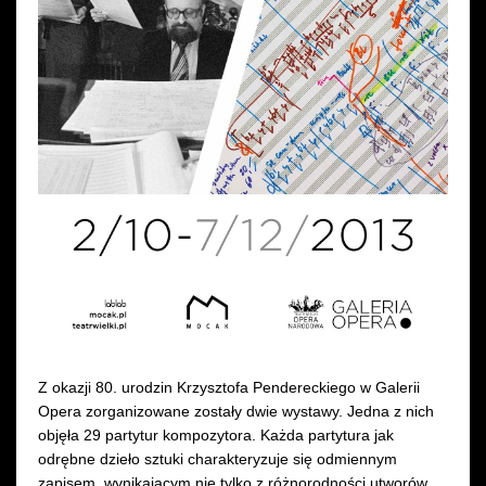
Wynajem kostiumów
Wynajem rekwizytów
Fundusze unijne
Dotacje celowe
Z okazji 80. urodzin Krzysztofa Pendereckiego w Galerii
Opera zorganizowane zostały dwie wystawy. Jedna z nich
objęła 29 partytur kompozytora. Każda partytura jak
odrębne dzieło sztuki charakteryzuje się odmiennym
zapisem, wynikającym nie tylko z różnorodności utworów,