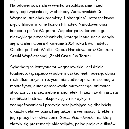
Narodowej powstała w wyniku współdziałania trzech
instytucji i wpisała się w obchody Warszawskich Dni
Wagnera, tuż obok premiery „Lohengrina”, retrospektywy
pięciu filmów w kinie Iluzjon Filmoteki Narodowej oraz
koncertu pieśni Wagnera. Współorganizatorami tego
niezwykłego przedsięwzięcia, którego inauguracja odbyła
się w Galerii Opera 4 kwietnia 2014 roku były: Instytut
Goethego, Teatr Wielki - Opera Narodowa oraz Centrum
Sztuki Współczesnej „Znaki Czasu” w Toruniu.
Syberberg to kontynuator wagnerowskiej idei dzieła
totalnego, łączącego w sobie muzykę, teatr, poezję, obraz,
ruch. Scenarzysta, reżyser, nierzadko operator, scenograf,
montażysta, autor opracowania muzycznego, animator
stworzonych przez siebie marionetek. Przez trzy dni artysta
osobiście budował ekspozycję z niezwykłym
zaangażowaniem i precyzją przejawiającą się dbałością
o każdy detal — pojawił się także na wernisażu. Efektem
jego pracy było stworzenie
Gesamtkunstwerku
, na który
złożyły się prezentacje videoclipów, pełne projekcje filmów