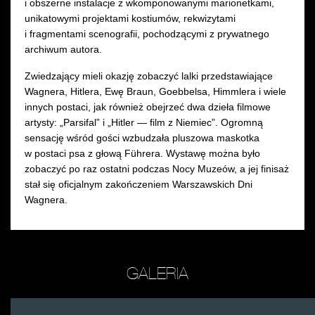
i obszerne instalacje z wkomponowanymi marionetkami,
unikatowymi projektami kostiumów, rekwizytami
i fragmentami scenografii, pochodzącymi z prywatnego
archiwum autora.
Zwiedzający mieli okazję zobaczyć lalki przedstawiające
Wagnera, Hitlera, Ewę Braun, Goebbelsa, Himmlera i wiele
innych postaci, jak również obejrzeć dwa dzieła filmowe
artysty: „Parsifal” i „Hitler — film z Niemiec”. Ogromną
sensację wśród gości wzbudzała pluszowa maskotka
w postaci psa z głową Führera. Wystawę można było
zobaczyć po raz ostatni podczas Nocy Muzeów, a jej finisaż
stał się oficjalnym zakończeniem Warszawskich Dni
Wagnera.
GALERIA