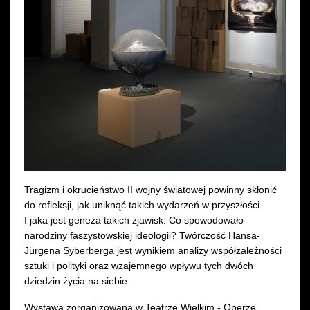
Wynajem kostiumów
Wynajem rekwizytów
Fundusze unijne
Dotacje celowe
Tragizm i okrucieństwo II wojny światowej powinny skłonić
do refleksji, jak uniknąć takich wydarzeń w przyszłości.
I jaka jest geneza takich zjawisk. Co spowodowało
narodziny faszystowskiej ideologii? Twórczość Hansa-
Jürgena Syberberga jest wynikiem analizy współzależności
sztuki i polityki oraz wzajemnego wpływu tych dwóch
dziedzin życia na siebie.
Wystawa zorganizowana w Teatrze Wielkim - Operze