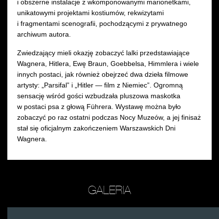
i obszerne instalacje z wkomponowanymi marionetkami,
unikatowymi projektami kostiumów, rekwizytami
i fragmentami scenografii, pochodzącymi z prywatnego
archiwum autora.
Zwiedzający mieli okazję zobaczyć lalki przedstawiające
Wagnera, Hitlera, Ewę Braun, Goebbelsa, Himmlera i wiele
innych postaci, jak również obejrzeć dwa dzieła filmowe
artysty: „Parsifal” i „Hitler — film z Niemiec”. Ogromną
sensację wśród gości wzbudzała pluszowa maskotka
w postaci psa z głową Führera. Wystawę można było
zobaczyć po raz ostatni podczas Nocy Muzeów, a jej finisaż
stał się oficjalnym zakończeniem Warszawskich Dni
Wagnera.
GALERIA