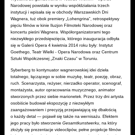
Narodowej powstała w wyniku współdziałania trzech
instytucji i wpisała się w obchody Warszawskich Dni
Wagnera, tuż obok premiery „Lohengrina”, retrospektywy
pięciu filmów w kinie Iluzjon Filmoteki Narodowej oraz
koncertu pieśni Wagnera. Współorganizatorami tego
niezwykłego przedsięwzięcia, którego inauguracja odbyła
się w Galerii Opera 4 kwietnia 2014 roku były: Instytut
Goethego, Teatr Wielki - Opera Narodowa oraz Centrum
Sztuki Współczesnej „Znaki Czasu” w Toruniu.
Syberberg to kontynuator wagnerowskiej idei dzieła
totalnego, łączącego w sobie muzykę, teatr, poezję, obraz,
ruch. Scenarzysta, reżyser, nierzadko operator, scenograf,
montażysta, autor opracowania muzycznego, animator
stworzonych przez siebie marionetek. Przez trzy dni artysta
osobiście budował ekspozycję z niezwykłym
zaangażowaniem i precyzją przejawiającą się dbałością
o każdy detal — pojawił się także na wernisażu. Efektem
jego pracy było stworzenie
Gesamtkunstwerku
, na który
złożyły się prezentacje videoclipów, pełne projekcje filmów