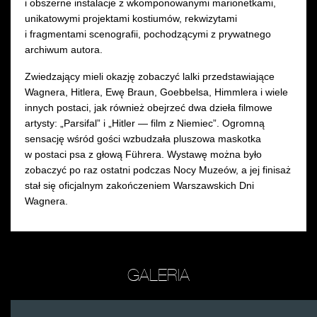
i obszerne instalacje z wkomponowanymi marionetkami,
unikatowymi projektami kostiumów, rekwizytami
i fragmentami scenografii, pochodzącymi z prywatnego
archiwum autora.
Zwiedzający mieli okazję zobaczyć lalki przedstawiające
Wagnera, Hitlera, Ewę Braun, Goebbelsa, Himmlera i wiele
innych postaci, jak również obejrzeć dwa dzieła filmowe
artysty: „Parsifal” i „Hitler — film z Niemiec”. Ogromną
sensację wśród gości wzbudzała pluszowa maskotka
w postaci psa z głową Führera. Wystawę można było
zobaczyć po raz ostatni podczas Nocy Muzeów, a jej finisaż
stał się oficjalnym zakończeniem Warszawskich Dni
Wagnera.
GALERIA