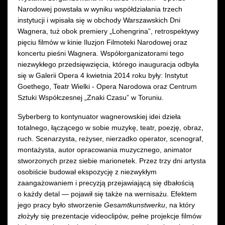
Narodowej powstała w wyniku współdziałania trzech
instytucji i wpisała się w obchody Warszawskich Dni
Wagnera, tuż obok premiery „Lohengrina”, retrospektywy
pięciu filmów w kinie Iluzjon Filmoteki Narodowej oraz
koncertu pieśni Wagnera. Współorganizatorami tego
niezwykłego przedsięwzięcia, którego inauguracja odbyła
się w Galerii Opera 4 kwietnia 2014 roku były: Instytut
Goethego, Teatr Wielki - Opera Narodowa oraz Centrum
Sztuki Współczesnej „Znaki Czasu” w Toruniu.
Syberberg to kontynuator wagnerowskiej idei dzieła
totalnego, łączącego w sobie muzykę, teatr, poezję, obraz,
ruch. Scenarzysta, reżyser, nierzadko operator, scenograf,
montażysta, autor opracowania muzycznego, animator
stworzonych przez siebie marionetek. Przez trzy dni artysta
osobiście budował ekspozycję z niezwykłym
zaangażowaniem i precyzją przejawiającą się dbałością
o każdy detal — pojawił się także na wernisażu. Efektem
jego pracy było stworzenie
Gesamtkunstwerku
, na który
złożyły się prezentacje videoclipów, pełne projekcje filmów