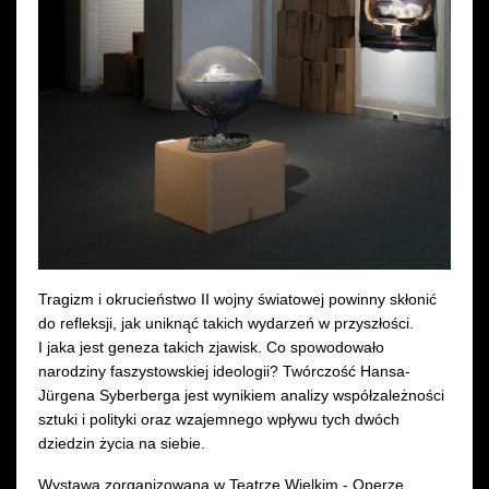
Wynajem kostiumów
Wynajem rekwizytów
Fundusze unijne
Dotacje celowe
Tragizm i okrucieństwo II wojny światowej powinny skłonić
do refleksji, jak uniknąć takich wydarzeń w przyszłości.
I jaka jest geneza takich zjawisk. Co spowodowało
narodziny faszystowskiej ideologii? Twórczość Hansa-
Jürgena Syberberga jest wynikiem analizy współzależności
sztuki i polityki oraz wzajemnego wpływu tych dwóch
dziedzin życia na siebie.
Wystawa zorganizowana w Teatrze Wielkim - Operze