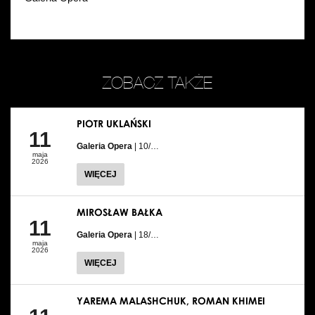
ZOBACZ TAKŻE
PIOTR UKLAŃSKI
11
Galeria Opera
| 10/…
maja
2026
WIĘCEJ
MIROSŁAW BAŁKA
11
Galeria Opera
| 18/…
maja
2026
WIĘCEJ
YAREMA MALASHCHUK, ROMAN KHIMEI