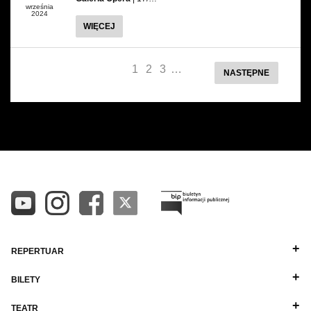
września
2024
WIĘCEJ
1
2
3
…
NASTĘPNE
REPERTUAR
BILETY
TEATR