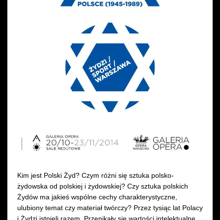
Wynajem kostiumów
Wynajem rekwizytów
Fundusze unijne
Dotacje celowe
Kim jest Polski Żyd? Czym różni się sztuka polsko-
żydowska od polskiej i żydowskiej? Czy sztuka polskich
Żydów ma jakieś wspólne cechy charakterystyczne,
ulubiony temat czy materiał twórczy? Przez tysiąc lat Polacy
i Żydzi istnieli razem. Przenikały się wartości intelektualne,