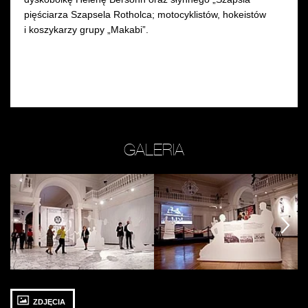
pięściarza Szapsela Rotholca; motocyklistów, hokeistów
i koszykarzy grupy „Makabi”.
GALERIA
Zobacz
Zobacz
Z
zdjęcie:
zdjęcie:
zd
fot.
fot.
fot
następny
następny
następny
Jarosław
Jarosław
Ja
Mazurek
Mazurek
M
ZDJĘCIA