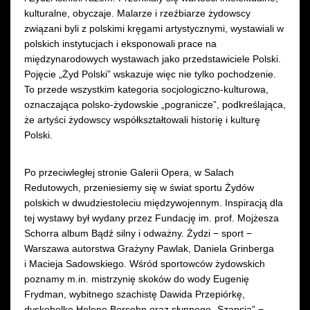
kulturalne, obyczaje. Malarze i rzeźbiarze żydowscy
związani byli z polskimi kręgami artystycznymi, wystawiali w
polskich instytucjach i eksponowali prace na
międzynarodowych wystawach jako przedstawiciele Polski.
Pojęcie „Żyd Polski” wskazuje więc nie tylko pochodzenie.
To przede wszystkim kategoria socjologiczno-kulturowa,
oznaczająca polsko-żydowskie „pogranicze”, podkreślająca,
że artyści żydowscy współkształtowali historię i kulturę
Polski.
Po przeciwległej stronie Galerii Opera, w Salach
Redutowych, przeniesiemy się w świat sportu Żydów
polskich w dwudziestoleciu międzywojennym. Inspiracją dla
tej wystawy był wydany przez Fundację im. prof. Mojżesza
Schorra album Bądź silny i odważny. Żydzi − sport −
Warszawa autorstwa Grażyny Pawlak, Daniela Grinberga
i Macieja Sadowskiego. Wśród sportowców żydowskich
poznamy m.in. mistrzynię skoków do wody Eugenię
Frydman, wybitnego szachistę Dawida Przepiórkę,
dyskobolkę Helenę Bersohn oraz słynnego „Szapsia” −