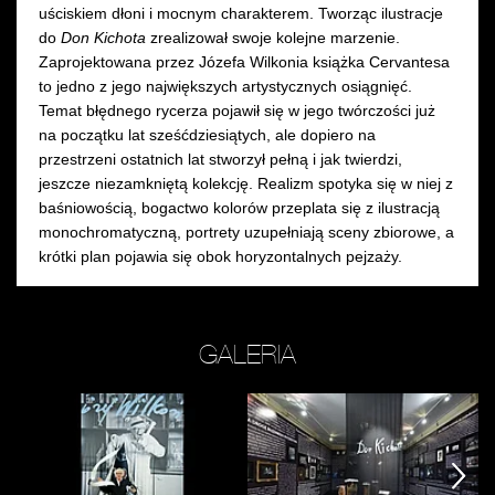
uściskiem dłoni i mocnym charakterem. Tworząc ilustracje
do
Don Kichota
zrealizował swoje kolejne marzenie.
Zaprojektowana przez Józefa Wilkonia książka Cervantesa
to jedno z jego największych artystycznych osiągnięć.
Temat błędnego rycerza pojawił się w jego twórczości już
na początku lat sześćdziesiątych, ale dopiero na
przestrzeni ostatnich lat stworzył pełną i jak twierdzi,
jeszcze niezamkniętą kolekcję. Realizm spotyka się w niej z
baśniowością, bogactwo kolorów przeplata się z ilustracją
monochromatyczną, portrety uzupełniają sceny zbiorowe, a
krótki plan pojawia się obok horyzontalnych pejzaży.
GALERIA
Zobacz
Zobacz
Z
zdjęcie:
zdjęcie:
zd
fot.
fot
następny
następny
następny
Galeria
Ga