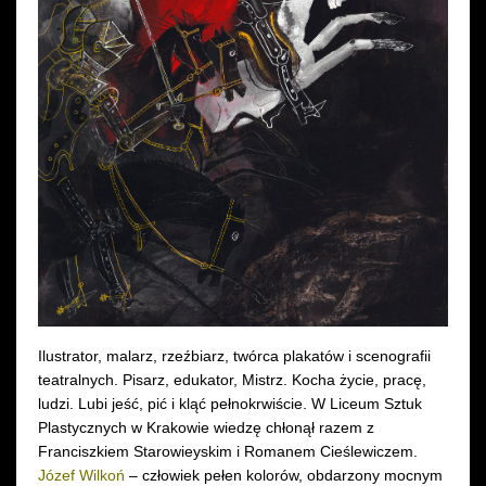
Wynajem kostiumów
Wynajem rekwizytów
Fundusze unijne
Dotacje celowe
Ilustrator, malarz, rzeźbiarz, twórca plakatów i scenografii
teatralnych. Pisarz, edukator, Mistrz. Kocha życie, pracę,
ludzi. Lubi jeść, pić i kląć pełnokrwiście. W Liceum Sztuk
Plastycznych w Krakowie wiedzę chłonął razem z
Franciszkiem Starowieyskim i Romanem Cieślewiczem.
Józef Wilkoń
– człowiek pełen kolorów, obdarzony mocnym