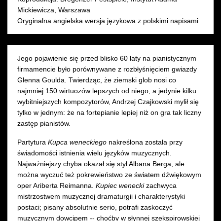
Mickiewicza, Warszawa
Oryginalna angielska wersja językowa z polskimi napisami
Jego pojawienie się przed blisko 60 laty na pianistycznym
firmamencie było porównywane z rozbłyśnięciem gwiazdy
Glenna Goulda. Twierdząc, że ziemski glob nosi co
najmniej 150 wirtuozów lepszych od niego, a jedynie kilku
wybitniejszych kompozytorów, Andrzej Czajkowski mylił się
tylko w jednym: że na fortepianie lepiej niż on gra tak liczny
zastęp pianistów.
Partytura
Kupca weneckiego
nakreślona została przy
świadomości istnienia wielu języków muzycznych.
Najważniejszy chyba okazał się styl Albana Berga, ale
można wyczuć też pokrewieństwo ze światem dźwiękowym
oper Ariberta Reimanna.
Kupiec wenecki
zachwyca
mistrzostwem muzycznej dramaturgii i charakterystyki
postaci; pisany absolutnie serio, potrafi zaskoczyć
muzycznym dowcipem -- choćby w słynnej szekspirowskiej