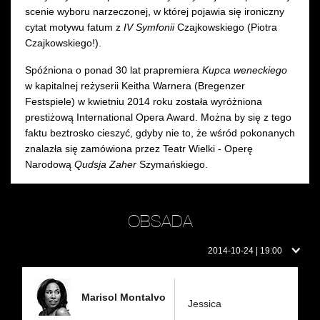
scenie wyboru narzeczonej, w której pojawia się ironiczny
cytat motywu fatum z
IV Symfonii
Czajkowskiego (Piotra
Czajkowskiego!).
Spóźniona o ponad 30 lat prapremiera
Kupca weneckiego
w kapitalnej reżyserii Keitha Warnera (Bregenzer
Festspiele) w kwietniu 2014 roku została wyróżniona
prestiżową International Opera Award. Można by się z tego
faktu beztrosko cieszyć, gdyby nie to, że wśród pokonanych
znalazła się zamówiona przez Teatr Wielki - Operę
Narodową
Qudsja Zaher
Szymańskiego.
OBSADA
Obsada
2014-10-24 | 19:00
w
dniu:
Marisol Montalvo
Jessica