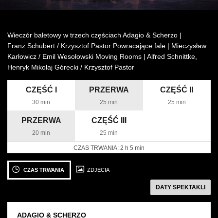
Wynajem kostiumów
Wieczór baletowy w trzech częściach Adagio & Scherzo |
Wynajem rekwizytów
Franz Schubert / Krzysztof Pastor Powracające fale | Mieczysław
Karłowicz / Emil Wesołowski Moving Rooms | Alfred Schnittke,
Fundusze unijne
Henryk Mikołaj Górecki / Krzysztof Pastor
Dotacje celowe
CZĘŚĆ I
PRZERWA
CZĘŚĆ II
30 min
25 min
25 min
PRZERWA
CZĘŚĆ III
20 min
25 min
CZAS TRWANIA:
2 h 5 min
następny
Zobacz
Zobacz
Z
zdjęcie: Adagio
zdjęcie: Adagio
zd
CZAS TRWANIA
ZDJĘCIA
&
&
&
DATY SPEKTAKLI
Scherzo,
Scherzo,
Sc
fot.
fot.
fot
/
/
/
ADAGIO & SCHERZO