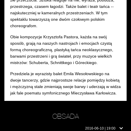
złe przeczucia. Sztuka reaguje na nie, wyraża, pobudza,
przestrzega, czasem łagodzi. Także balet i teatr tańca --
najskuteczniej w kameralnych przestrzeniach. W tym
spektaklu towarzyszą one dwóm czołowym polskim
choreografom.
Obie kompozycje Krzysztofa Pastora, każda na swój
sposób, grają na naszych nastrojach i emocjach czystą
formą choreograficzną, plastyką tańca neoklasycznego,
barwami przestrzeni i grą świateł, przy muzyce wielkich
mistrzów: Schuberta, Schnittkego i Góreckiego.
Przedziela je wyrazisty balet Emila Wesołowskiego na
dwoje tancerzy, gdzie najprostsze relacje pomiędzy kobietą
i mężczyzną stale zmieniają swoje barwy i uderzają w widza
jak fale poematu symfonicznego Mieczysława Karłowicza.
OBSADA
Obsada
2016-06-10 | 19:00
w