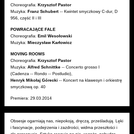
photo
photo
ph
Choreografia:
Krzysztof Pastor
by
by
b
Muzyka:
Franz Schubert
-- Kwintet smyczkowy C‑dur, D
10 CZERWCA 2016
16 CZERWCA 2016
Ewa
Ewa
E
956, część II i III
piątek 19:00
czwartek 19:00
Krasucka
Krasucka
K
Sala Młynarskiego
Sala Młynarskiego
następny
POWRACAJĄCE FALE
Choreografia:
Emil Wesołowski
Muzyka:
Mieczysław Karłowicz
MOVING ROOMS
Choreografia:
Krzysztof Pastor
Muzyka:
Alfred Schnittke
-- Concerto grosso I
(Cadenza -- Rondo -- Postludio),
Henryk Mikołaj Górecki
-- Koncert na klawesyn i orkiestrę
smyczkową op. 40
Premiera: 29.03.2014
Obsesje ogarniają nas, niepokoją, dręczą, prześladują. Lęki
i fascynacje, podejrzenia i zazdrości, widma przeszłości i