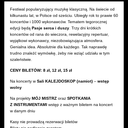
Festiwal popularyzujący muzykę klasyczną. Na świecie od
kilkunastu lat, w Polsce od sześciu. Ubiegły rok to prawie 60
koncertów i 1000 wykonawców. Tematem tegorocznej
edycji będą
Pasje serca i duszy
. Trzy dni krótkich
koncertów od rana do wieczora, rewelacyjny repertuar,
wyjątkowi wykonawcy, niezobowiązująca atmosfera.
Genialna idea. Absolutnie dla każdego. Tak naprawdę
trudno znaleźć wymówkę, żeby nie wziąć udziału w tym
szaleństwie.
CENY BILETÓW:
8 zł, 12 zł, 15 zł
Na koncerty w
Sali KALEJDOSKOP
(namiot)
–
wstęp
wolny
Na projekty
MÓJ MISTRZ
oraz
SPOTKANIA
Z INSTRUMENTAMI
wstęp z ważnym biletem na koncert
w danym dniu
Kasy nie prowadzą rezerwacji biletów
Bilety nie podlegają zwrotom