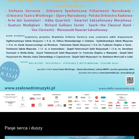
Wynajem kostiumów
Wynajem rekwizytów
Fundusze unijne
Dotacje celowe
Pasje serca i duszy
Zobacz
Zobacz