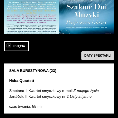
zdjęcie: Szalone
zdjęcie: Szalone
Dni
Dni
Muzyki:
Muzyki
Artyści
26 WRZEŚNIA 2015
ZDJĘCIA
sobota 19:00
Sala Bursztynowa
następny
DATY SPEKTAKLI
SALA BURSZTYNOWA (23)
Hába Quartett
Smetana: I Kwartet smyczkowy e-moll
Z mojego życia
Janáček: II Kwartet smyczkowy nr 2
Listy intymne
czas trwania: 55 min