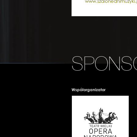
www.szalonednimuzyki.
SPONS
Współorganizator