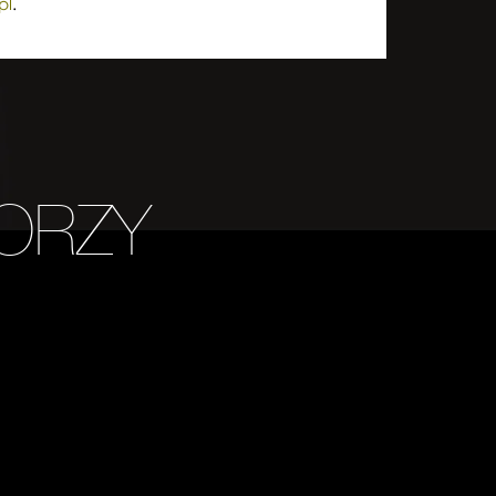
pl
.
ORZY