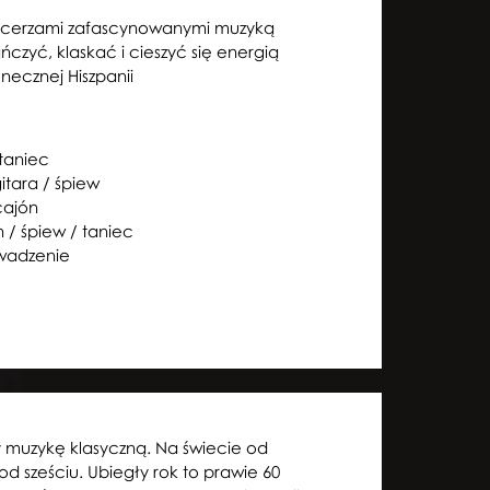
ancerzami zafascynowanymi muzyką
czyć, klaskać i cieszyć się energią
necznej Hiszpanii
c
taniec
itara / śpiew
cajón
 / śpiew / taniec
wadzenie
y muzykę klasyczną. Na świecie od
 od sześciu. Ubiegły rok to prawie 60