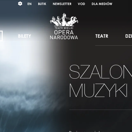
Wybierz
RAST
EN
BUTIK
NEWSLETTER
VOD
DLA MEDIÓW
język
angielski
BILETY
TEATR
DZ
SZALON
MUZYKI 