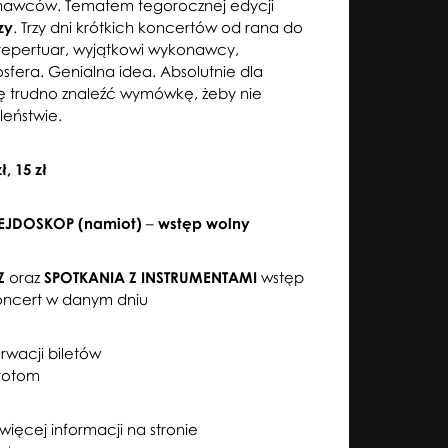
nawców. Tematem tegorocznej edycji
zy
. Trzy dni krótkich koncertów od rana do
repertuar, wyjątkowi wykonawcy,
fera. Genialna idea. Absolutnie dla
 trudno znaleźć wymówkę, żeby nie
leństwie.
zł, 15 zł
ALEJDOSKOP
(namiot)
–
wstęp wolny
Z
oraz
SPOTKANIA Z INSTRUMENTAMI
wstęp
oncert w danym dniu
rwacji biletów
wrotom
więcej informacji na stronie