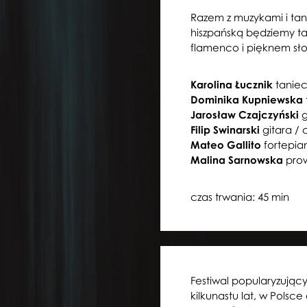
Razem z muzykami i t
hiszpańską będziemy tań
flamenco i pięknem sło
Karolina Łucznik
tanie
Dominika Kupniewska
Jarosław Czajczyński
g
Filip Swinarski
gitara / 
Mateo Gallito
fortepian
Malina Sarnowska
pro
czas trwania: 45 min
Festiwal popularyzując
kilkunastu lat, w Polsce