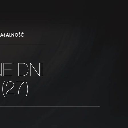
IAŁALNOŚĆ
E DNI
(27)