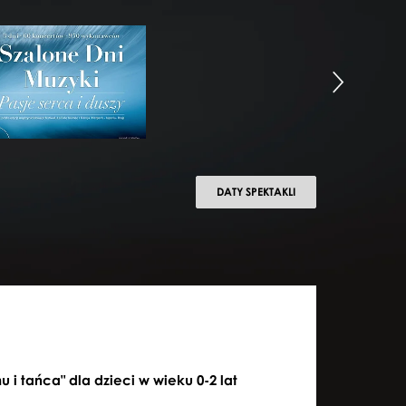
bacz
ęcie: Szalone
następny
yki
DATY SPEKTAKLI
następny
 i tańca" dla dzieci w wieku 0-2 lat