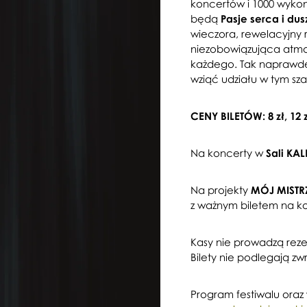
koncertów i 1000 wyko
będą
Pasje serca i dus
wieczora, rewelacyjny 
niezobowiązująca atmos
każdego. Tak naprawdę
wziąć udziału w tym sza
CENY BILETÓW:
8 zł, 12 
Na koncerty w
Sali K
Na projekty
MÓJ MISTR
z ważnym biletem na k
Kasy nie prowadzą reze
Bilety nie podlegają z
Program festiwalu oraz 