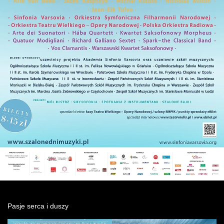
Wynajem kostiumów
Wynajem rekwizytów
Fundusze unijne
Dotacje celowe
Pasje serca i duszy
Zobacz
Zobacz