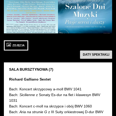
zdjęcie: Szalone
zdjęcie: Szalone
Dni
Dni
Muzyki:
Muzyki
Artyści
26 WRZEŚNIA 2015
ZDJĘCIA
sobota 11:00
Sala Bursztynowa
następny
DATY SPEKTAKLI
SALA BURSZTYNOWA (7)
Richard Galliano Sextet
Bach: Koncert skrzypcowy a-moll BWV 1041
Bach:
Sicilienne
z Sonaty Es-dur na flet i klawesyn BWV
1031
Bach: Koncert c-moll na skrzypce i obój BWV 1060
Bach:
Aria na strunie G
z III Suity orkiestrowej D-dur BWV