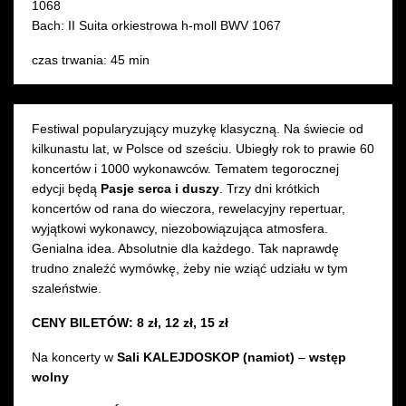
1068
Bach: II Suita orkiestrowa h-moll BWV 1067
czas trwania: 45 min
Festiwal popularyzujący muzykę klasyczną. Na świecie od
kilkunastu lat, w Polsce od sześciu. Ubiegły rok to prawie 60
koncertów i 1000 wykonawców. Tematem tegorocznej
edycji będą
Pasje serca i duszy
. Trzy dni krótkich
koncertów od rana do wieczora, rewelacyjny repertuar,
wyjątkowi wykonawcy, niezobowiązująca atmosfera.
Genialna idea. Absolutnie dla każdego. Tak naprawdę
trudno znaleźć wymówkę, żeby nie wziąć udziału w tym
szaleństwie.
CENY BILETÓW:
8 zł, 12 zł, 15 zł
Na koncerty w
Sali KALEJDOSKOP
(namiot)
–
wstęp
wolny