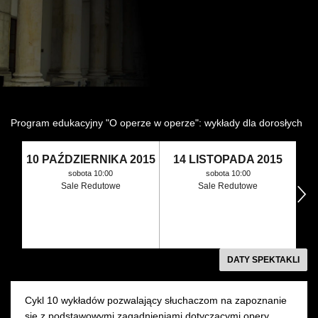
Wynajem kostiumów
Wynajem rekwizytów
Fundusze unijne
Dotacje celowe
Program edukacyjny "O operze w operze": wykłady dla dorosłych
10 PAŹDZIERNIKA 2015
14 LISTOPADA 2015
sobota 10:00
sobota 10:00
Sale Redutowe
Sale Redutowe
następny
DATY SPEKTAKLI
Cykl 10 wykładów pozwalający słuchaczom na zapoznanie
się z podstawowymi zagadnieniami dotyczącymi opery,