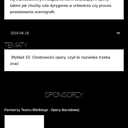
takimi jak choćby rola dyrygenta w orkiestrze czy proces
powstawania scenografii.
2016-06-18
TEMATY
Wykład 10: Osobowości opery, czyli te nazwiska trzeba
znać
SPONSORZY
Partnerzy Teatru Wielkiego - Opery Narodowej