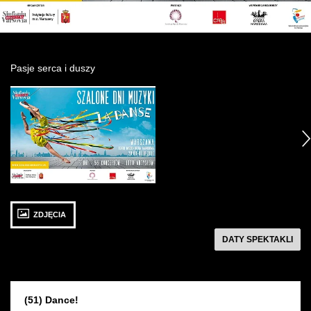
Wynajem kostiumów
Wynajem rekwizytów
Pasje serca i duszy
Fundusze unijne
Zobacz
zdjęcie: Szalone
Dotacje celowe
Dni
następny
Muzyki:
Artyści
1 PAŹDZIERNIKA 2017
ZDJĘCIA
niedziela 17:00
Sala FOXTROT
następny
DATY SPEKTAKLI
(51) Dance!