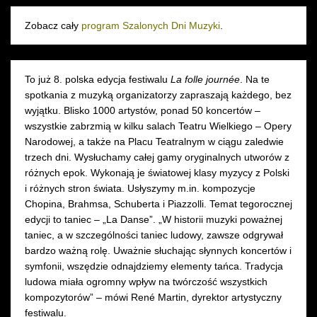
Zobacz cały
program Szalonych Dni Muzyki
.
To już 8. polska edycja festiwalu
La folle journée
. Na te
spotkania z muzyką organizatorzy zapraszają każdego, bez
wyjątku. Blisko 1000 artystów, ponad 50 koncertów –
wszystkie zabrzmią w kilku salach Teatru Wielkiego – Opery
Narodowej, a także na Placu Teatralnym w ciągu zaledwie
trzech dni. Wysłuchamy całej gamy oryginalnych utworów z
różnych epok. Wykonają je światowej klasy myzycy z Polski
i różnych stron świata. Usłyszymy m.in. kompozycje
Chopina, Brahmsa, Schuberta i Piazzolli. Temat tegorocznej
edycji to taniec – „La Danse”. „W historii muzyki poważnej
taniec, a w szczególności taniec ludowy, zawsze odgrywał
bardzo ważną rolę. Uważnie słuchając słynnych koncertów i
symfonii, wszędzie odnajdziemy elementy tańca. Tradycja
ludowa miała ogromny wpływ na twórczość wszystkich
kompozytorów” – mówi René Martin, dyrektor artystyczny
festiwalu.