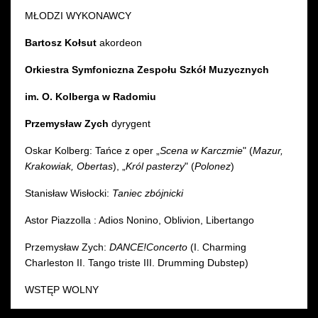
MŁODZI WYKONAWCY
Bartosz Kołsut
akordeon
Orkiestra Symfoniczna Zespołu Szkół Muzycznych
im. O. Kolberga w Radomiu
Przemysław Zych
dyrygent
Oskar Kolberg: Tańce z oper „
Scena w Karczmie
" (
Mazur,
Krakowiak, Obertas
), „
Król pasterzy
" (
Polonez
)
Stanisław Wisłocki:
Taniec zbójnicki
Astor Piazzolla : Adios Nonino, Oblivion, Libertango
Przemysław Zych:
DANCE!
Concerto
(I. Charming
Charleston II. Tango triste III. Drumming Dubstep)
WSTĘP WOLNY