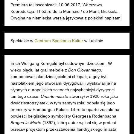
Premiera tej inscenizacji: 10.06.2017, Warszawa
Koprodukcja: Théâtre de la Monnaie / de Munt, Bruksela
Oryginalna niemiecka wersja językowa z polskimi napisami
Spektakle w
Centrum Spotkania Kultur
w Lublinie
Erich Wolfgang Korngold był cudownym dzieckiem. W
wieku pięciu lat grał melodie z
Don Giovanniego
,
komponował jako dziesięcioletni chłopak, a gdy był
nastolatkiem jego utworami dyrygowali i wystawiali je na
słynnych europejskich scenach najwybitniejsi dyrygenci
tamtego czasu.
Umarłe miasto
stworzył w 1920 roku jako
dwudziestotrzylatek, w tym samym roku odbyły się jego
premiery w Hamburgu i Kolonii. Libretto oparte zostało na
powieści belgijskiego symbolisty Georgesa Rodenbacha
Bruges-la-Morte
(1892), którą autor wpisał się w protest
przeciw projektom przekształcenia flandryjskiego miasta