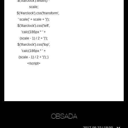
$('#arclock').width() *
scale;
$('#arclock').css('transform',
' scale(' + scale + ')');
$('#arclock').css('left',
'calc(186px * ' +
(scale - 1) / 2 + ')');
$('#arclock').css('top',
'calc(186px * ' +
(scale - 1) / 2 + ')'); }
</script>
OBSADA
Obsada