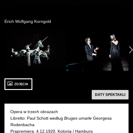
Wynajem kostiumów
Erich Wolfgang Korngold
Wynajem rekwizytów
Zobacz
Zobacz
Z
Fundusze unijne
zdjęcie: fot.
zdjęcie: fot.
zd
/
/
/
następny
Dotacje celowe
photo
photo
ph
by
by
b
Magda
Krzysztof
Kr
Hueckel
Bieliński
Bi
22 WRZEŚNIA 2017
24 WRZEŚNIA 2017
ZDJĘCIA
piątek 18:00
niedziela 18:00
CSK, Lublin
CSK, Lublin
DATY SPEKTAKLI
Opera w trzech obrazach
Libretto: Paul Schott według
Bruges umarłe
Georgesa
Rodenbacha
Prapremiera: 4.12.1920, Kolonia / Hamburg