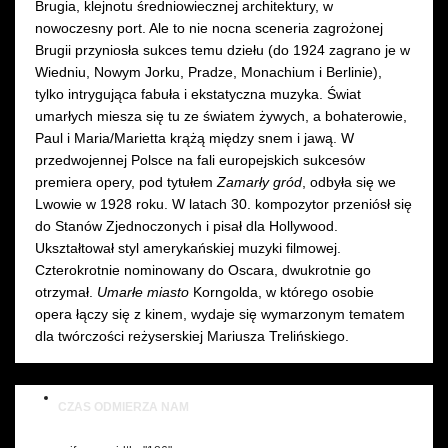
Brugia, klejnotu średniowiecznej architektury, w
nowoczesny port. Ale to nie nocna sceneria zagrożonej
Brugii przyniosła sukces temu dziełu (do 1924 zagrano je w
Wiedniu, Nowym Jorku, Pradze, Monachium i Berlinie),
tylko intrygująca fabuła i ekstatyczna muzyka. Świat
umarłych miesza się tu ze światem żywych, a bohaterowie,
Paul i Maria/Marietta krążą między snem i jawą. W
przedwojennej Polsce na fali europejskich sukcesów
premiera opery, pod tytułem
Zamarły gród
, odbyła się we
Lwowie w 1928 roku. W latach 30. kompozytor przeniósł się
do Stanów Zjednoczonych i pisał dla Hollywood.
Ukształtował styl amerykańskiej muzyki filmowej.
Czterokrotnie nominowany do Oscara, dwukrotnie go
otrzymał.
Umarłe miasto
Korngolda, w którego osobie
opera łączy się z kinem, wydaje się wymarzonym tematem
dla twórczości reżyserskiej Mariusza Trelińskiego.
CZAS ODMIERZA NAM