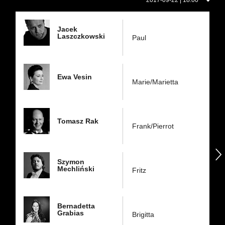
2017-09-22 | 18:00
w
dniu:
Jacek
Laszczkowski
Paul
Ewa Vesin
Marie/Marietta
Tomasz Rak
Frank/Pierrot
następny
Szymon
Mechliński
Fritz
Bernadetta
Grabias
Brigitta