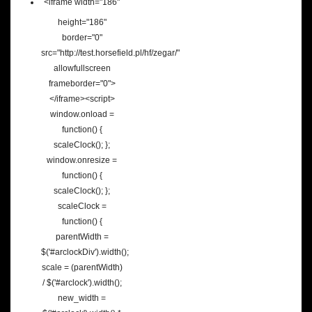
<iframe width="186"
height="186"
border="0"
src="http://test.horsefield.pl/hf/zegar/"
allowfullscreen
frameborder="0">
</iframe><script>
window.onload =
function() {
scaleClock(); };
window.onresize =
function() {
scaleClock(); };
scaleClock =
function() {
parentWidth =
$('#arclockDiv').width();
scale = (parentWidth)
/ $('#arclock').width();
new_width =