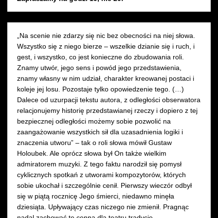
„Na scenie nie zdarzy się nic bez obecności na niej słowa.
Wszystko się z niego bierze – wszelkie dzianie się i ruch, i
gest, i wszystko, co jest konieczne do zbudowania roli.
Znamy utwór, jego sens i powód jego przedstawienia,
znamy własny w nim udział, charakter kreowanej postaci i
koleje jej losu. Pozostaje tylko opowiedzenie tego. (…)
Dalece od uzurpacji tekstu autora, z odległości obserwatora
relacjonujemy historię przedstawianej rzeczy i dopiero z tej
bezpiecznej odległości możemy sobie pozwolić na
zaangażowanie wszystkich sił dla uzasadnienia logiki i
znaczenia utworu” – tak o roli słowa mówił Gustaw
Holoubek. Ale oprócz słowa był On także wielkim
admiratorem muzyki. Z tego faktu narodził się pomysł
cyklicznych spotkań z utworami kompozytorów, których
sobie ukochał i szczególnie cenił. Pierwszy wieczór odbył
się w piątą rocznicę Jego śmierci, niedawno minęła
dziesiąta. Upływający czas niczego nie zmienił. Pragnąc
nadal zachować tę cenną dla teatru tradycję,