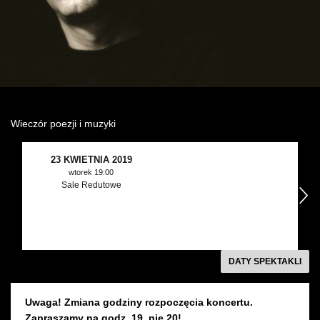
Wynajem kostiumów
Wynajem rekwizytów
Fundusze unijne
Dotacje celowe
Wieczór poezji i muzyki
23 KWIETNIA 2019
wtorek 19:00
Sale Redutowe
następny
DATY SPEKTAKLI
Uwaga! Zmiana godziny rozpoczęcia koncertu.
Zapraszamy na godz. 19, nie 20!