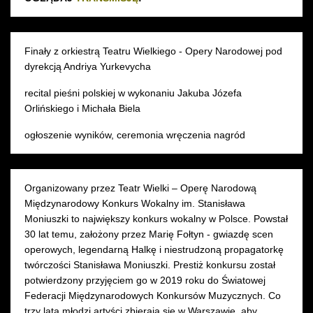
Finały z orkiestrą Teatru Wielkiego - Opery Narodowej pod
dyrekcją Andriya Yurkevycha
recital pieśni polskiej w wykonaniu Jakuba Józefa
Orlińskiego i Michała Biela
ogłoszenie wyników, ceremonia wręczenia nagród
Organizowany przez Teatr Wielki – Operę Narodową
Międzynarodowy Konkurs Wokalny im. Stanisława
Moniuszki to największy konkurs wokalny w Polsce. Powstał
30 lat temu, założony przez Marię Fołtyn - gwiazdę scen
operowych, legendarną Halkę i niestrudzoną propagatorkę
twórczości Stanisława Moniuszki. Prestiż konkursu został
potwierdzony przyjęciem go w 2019 roku do Światowej
Federacji Międzynarodowych Konkursów Muzycznych. Co
trzy lata młodzi artyści zbierają się w Warszawie, aby