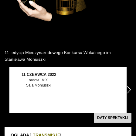
Wynajem kostiumów
Wynajem rekwizytów
Fundusze unijne
Dotacje celowe
11. edycja Międzynarodowego Konkursu Wokalnego im.
Stanisława Moniuszki
11 CZERWCA 2022
sobota 18:00
Sala Moniuszki
następny
DATY SPEKTAKLI
OGLĄDAJ
TRANSMISJĘ
!