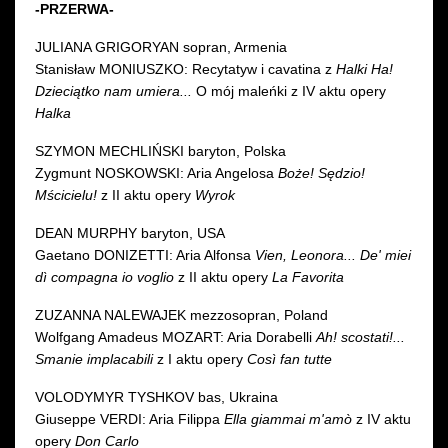
-PRZERWA-
JULIANA GRIGORYAN sopran, Armenia
Stanisław MONIUSZKO: Recytatyw i cavatina z
Halki Ha!
Dzieciątko nam umiera...
O mój maleńki z IV aktu opery
Halka
SZYMON MECHLIŃSKI baryton, Polska
Zygmunt NOSKOWSKI: Aria Angelosa
Boże! Sędzio!
Mścicielu!
z II aktu opery
Wyrok
DEAN MURPHY baryton, USA
Gaetano DONIZETTI: Aria Alfonsa
Vien, Leonora... De' miei
dì compagna io voglio
z II aktu opery
La Favorita
ZUZANNA NALEWAJEK mezzosopran, Poland
Wolfgang Amadeus MOZART: Aria Dorabelli
Ah! scostati!...
Smanie implacabili
z I aktu opery
Così fan tutte
VOLODYMYR TYSHKOV bas, Ukraina
Giuseppe VERDI: Aria Filippa
Ella giammai m'amò
z IV aktu
opery
Don Carlo