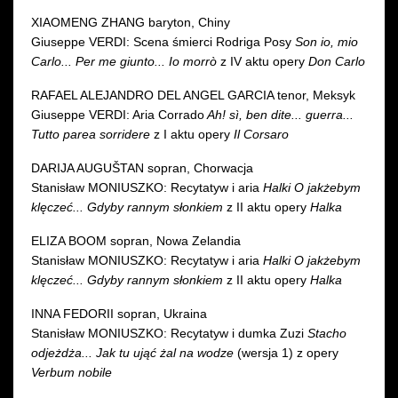
XIAOMENG ZHANG baryton, Chiny
Giuseppe VERDI: Scena śmierci Rodriga Posy
Son io, mio
Carlo... Per me giunto... Io morrò
z IV aktu opery
Don Carlo
RAFAEL ALEJANDRO DEL ANGEL GARCIA tenor, Meksyk
Giuseppe VERDI: Aria Corrado
Ah! sì, ben dite... guerra...
Tutto parea sorridere
z I aktu opery
Il Corsaro
DARIJA AUGUŠTAN sopran, Chorwacja
Stanisław MONIUSZKO: Recytatyw i aria
Halki O jakżebym
klęczeć... Gdyby rannym słonkiem
z II aktu opery
Halka
ELIZA BOOM sopran, Nowa Zelandia
Stanisław MONIUSZKO: Recytatyw i aria
Halki O jakżebym
klęczeć... Gdyby rannym słonkiem
z II aktu opery
Halka
INNA FEDORII sopran, Ukraina
Stanisław MONIUSZKO: Recytatyw i dumka Zuzi
Stacho
odjeżdża... Jak tu ująć żal na wodze
(wersja 1) z opery
Verbum nobile