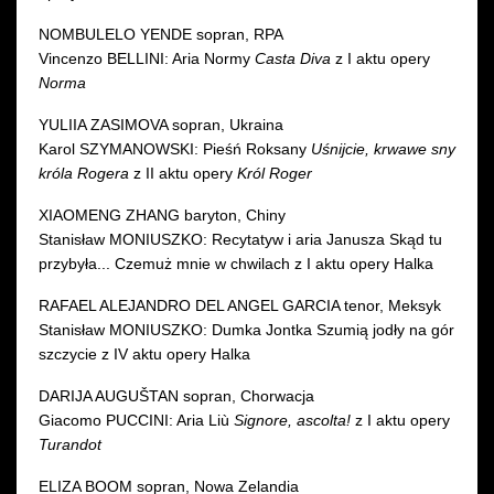
NOMBULELO YENDE sopran, RPA
Vincenzo BELLINI: Aria Normy
Casta Diva
z I aktu opery
Norma
YULIIA ZASIMOVA sopran, Ukraina
Karol SZYMANOWSKI: Pieśń Roksany
Uśnijcie, krwawe sny
króla Rogera
z II aktu opery
Król Roger
XIAOMENG ZHANG baryton, Chiny
Stanisław MONIUSZKO: Recytatyw i aria Janusza Skąd tu
przybyła... Czemuż mnie w chwilach z I aktu opery Halka
RAFAEL ALEJANDRO DEL ANGEL GARCIA tenor, Meksyk
Stanisław MONIUSZKO: Dumka Jontka Szumią jodły na gór
szczycie z IV aktu opery Halka
DARIJA AUGUŠTAN sopran, Chorwacja
Giacomo PUCCINI: Aria Liù
Signore, ascolta!
z I aktu opery
Turandot
ELIZA BOOM sopran, Nowa Zelandia