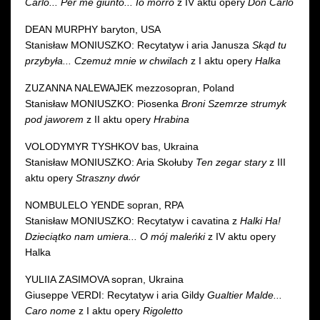
Carlo... Per me giunto... Io morrò
z IV aktu opery
Don Carlo
DEAN MURPHY baryton, USA
Stanisław MONIUSZKO: Recytatyw i aria Janusza
Skąd tu
przybyła... Czemuż mnie w chwilach
z I aktu opery
Halka
ZUZANNA NALEWAJEK mezzosopran, Poland
Stanisław MONIUSZKO: Piosenka
Broni Szemrze strumyk
pod jaworem
z II aktu opery
Hrabina
VOLODYMYR TYSHKOV bas, Ukraina
Stanisław MONIUSZKO: Aria Skołuby
Ten zegar stary
z III
aktu opery
Straszny dwór
NOMBULELO YENDE sopran, RPA
Stanisław MONIUSZKO: Recytatyw i cavatina z
Halki Ha!
Dzieciątko nam umiera... O mój maleńki
z IV aktu opery
Halka
YULIIA ZASIMOVA sopran, Ukraina
Giuseppe VERDI: Recytatyw i aria Gildy
Gualtier Malde...
Caro nome
z I aktu opery
Rigoletto