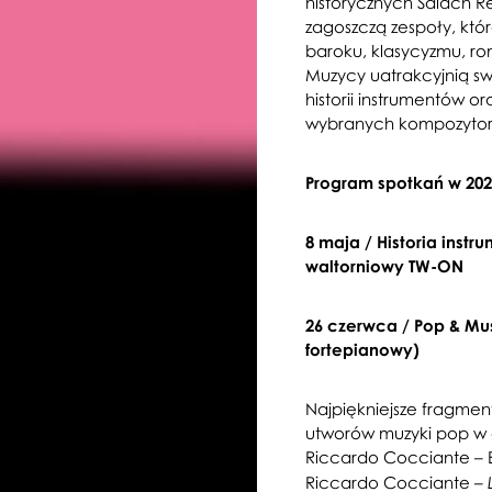
historycznych Salach 
zagoszczą zespoły, kt
baroku, klasycyzmu, ro
Muzycy uatrakcyjnią s
historii instrumentów o
wybranych kompozyto
Program spotkań w 202
8 maja / Historia inst
waltorniowy TW-ON
26 czerwca / Pop & Mus
fortepianowy)
Najpiękniejsze fragment
utworów muzyki pop w a
Riccardo Cocciante – B
Riccardo Cocciante –