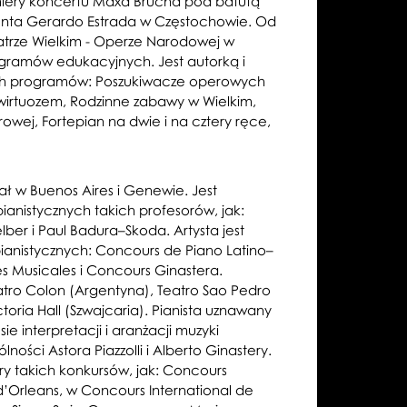
miery koncertu Maxa Brucha pod batutą
nta Gerardo Estrada w Częstochowie. Od
atrze Wielkim - Operze Narodowej w
gramów edukacyjnych. Jest autorką i
h programów: Poszukiwacze operowych
wirtuozem, Rodzinne zabawy w Wielkim,
owej, Fortepian na dwie i na cztery ręce,
ał w Buenos Aires i Genewie. Jest
ianistycznych takich profesorów, jak:
ber i Paul Badura–Skoda. Artysta jest
anistycznych: Concours de Piano Latino–
 Musicales i Concours Ginastera.
tro Colon (Argentyna), Teatro Sao Pedro
ctoria Hall (Szwajcaria). Pianista uznawany
sie interpretacji i aranżacji muzyki
lności Astora Piazzolli i Alberto Ginastery.
ry takich konkursów, jak: Concours
d’Orleans, w Concours International de