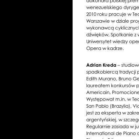
dokonała polskiej pre
wenezuelskiego dyryge
2010 roku pracuje w Te
Warszawie w dziale pro
wykonawcą cyklicznyc
dźwięków, Spotkanie z 
Uniwersytet wiedzy oper
Opera w kadrze.
Adrian Kreda
– studiow
spadkobiercą tradycji p
Edith Murano, Bruno Gel
laureatem konkursów pi
Americain, Promociones
Występował m.in. w Tea
San Pablo (Brazylia), Vi
jest za eksperta w zakre
argentyńskiej, w szczegó
Regularnie zasiada w ju
International de Piano 