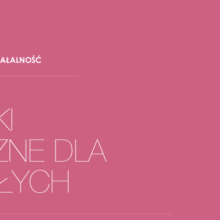
IAŁALNOŚĆ
I
ZNE DLA
ŁYCH