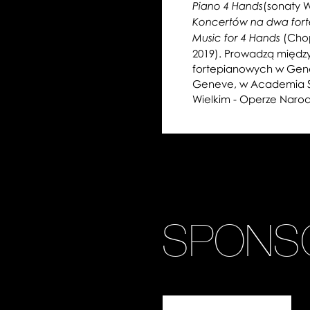
(sonaty W
Piano 4 Hands
Koncertów na dwa fort
(Chop
Music for 4 Hands
2019). Prowadzą międz
fortepianowych w Gen
Geneve, w Academia Si
Wielkim - Operze Naro
SPONS