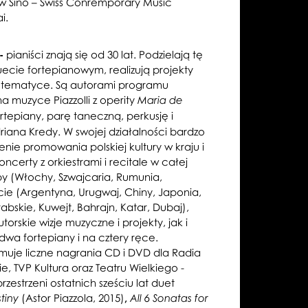
 w Sino – Swiss Conremporary Music
i.
 -
pianiści znają się od 30 lat. Podzielają tę
ecie fortepianowym, realizują projekty
 tematyce. Są autorami programu
muzyce Piazzolli z operity
Maria de
tepiany, parę taneczną, perkusję i
riana Kredy. W swojej działalności bardzo
enie promowania polskiej kultury w kraju i
ncerty z orkiestrami i recitale w całej
py (Włochy, Szwajcaria, Rumunia,
cie (Argentyna, Urugwaj, Chiny, Japonia,
bskie, Kuwejt, Bahrajn, Katar, Dubaj),
orskie wizje muzyczne i projekty, jak i
dwa fortepiany i na cztery ręce.
muje liczne nagrania CD i DVD dla Radia
e, TVP Kultura oraz Teatru Wielkiego -
rzestrzeni ostatnich sześciu lat duet
(Astor Piazzola, 2015)
,
tiny
A
ll 6 Sonatas for