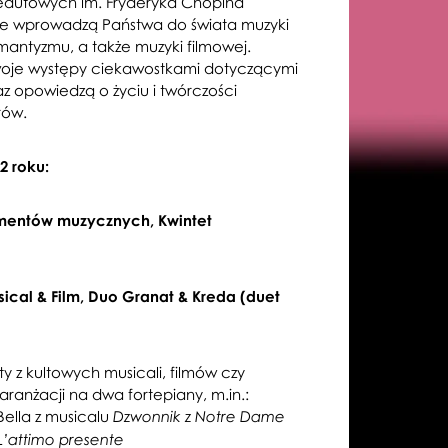
Redutowych im. Fryderyka Chopina
óre wprowadzą Państwa do świata muzyki
mantyzmu, a także muzyki filmowej.
woje występy ciekawostkami dotyczącymi
raz opowiedzą o życiu i twórczości
rów.
2 roku:
rumentów muzycznych, Kwintet
ical & Film, Duo Granat & Kreda (duet
y z kultowych musicali, filmów czy
ranżacji na dwa fortepiany, m.in.:
ella z musicalu
Dzwonnik z Notre Dame
L’attimo presente