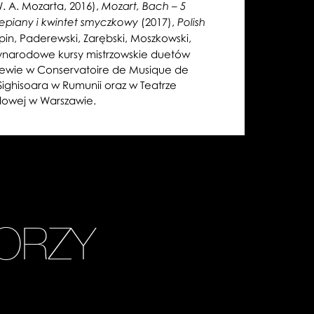
. A. Mozarta, 2016),
Mozart, Bach – 5
(2017),
epiany i kwintet smyczkowy
Polish
in, Paderewski, Zarębski, Moszkowski,
ynarodowe kursy mistrzowskie duetów
ewie w Conservatoire de Musique de
ghisoara w Rumunii oraz w Teatrze
dowej w Warszawie.
ORZY