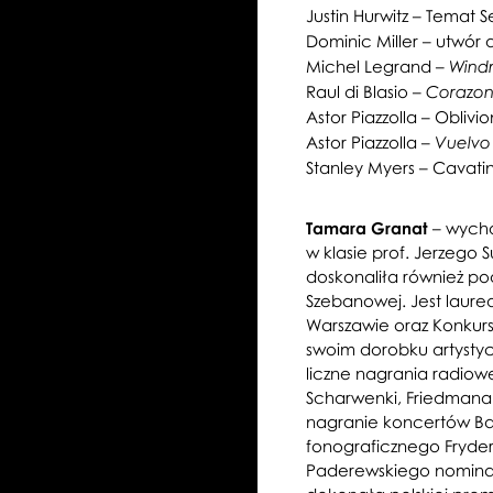
Justin Hurwitz – Temat S
Dominic Miller – utwór 
Michel Legrand –
Windm
Raul di Blasio –
Corazon
Astor Piazzolla – Oblivio
Astor Piazzolla –
Vuelvo 
Stanley Myers – Cavatin
Tamara Granat
– wych
w klasie prof. Jerzego S
doskonaliła również po
Szebanowej. Jest laur
Warszawie oraz Konkur
swoim dorobku artystyc
liczne nagrania radiow
Scharwenki, Friedmana 
nagranie koncertów B
fonograficznego Fryder
Paderewskiego nominac