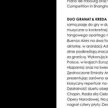
Piano de Fribourg oraz
Competition in Shangha
DUO GRANAT & KREDA
samą pasję do gry w du
muzyczne o konkretnej
tangowego opartego na 
na dwa for
Buenos Aires
aktorkę, w aranżacji Ad
silnie podkreślają znacz
za granicą. Wykonują ko
Polsce, w krajach Euro
Hiszpania) oraz na świe
Zjednoczone Emiraty Ara
prezentując zarówno aut
klasyczny repertuar na 
Działalność duetu obej
Chopin, Radia dla Ciebi
Opery Narodowej.
Na p
nagrał cztery płyty:
Des