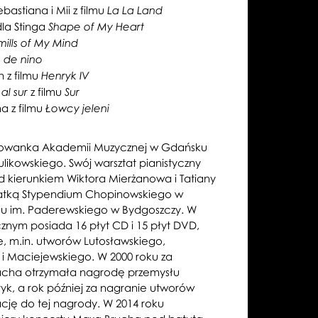
ebastiana i Mii z filmu
La La Land
dla Stinga
Shape of My Heart
ills of My Mind
 de nino
n z filmu
Henryk IV
z filmu
al sur
Sur
a z filmu
Łowcy jeleni
owanka Akademii Muzycznej w Gdańsku
ulikowskiego. Swój warsztat pianistyczny
d kierunkiem Wiktora Mierżanowa i Tatiany
eatką Stypendium Chopinowskiego w
su im. Paderewskiego w Bydgoszczy. W
znym posiada 16 płyt CD i 15 płyt DVD,
e, m.in. utworów Lutosławskiego,
i Maciejewskiego. W 2000 roku za
acha otrzymała nagrodę przemysłu
yk, a rok później za nagranie utworów
ję do tej nagrody. W 2014 roku