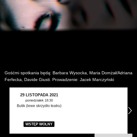
Wynajem kostiumów
Wynajem rekwizytów
Fundusze unijne
Dotacje celowe
Gośćmi spotkania będą: Barbara Wysocka, Maria Domżał/Adriana
Ferfecka, Davide Giusti. Prowadzenie: Jacek Marczyński
29 LISTOPADA 2021
poniedziałek 18:30
Butik (lewe skrzydło teatru)
następny
WSTĘP WOLNY