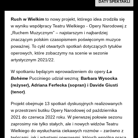
DATY SPEKTAKLI
Ruch w Wielkim
to nowy projekt, którego idea zrodziła się
w wyniku współpracy Teatru Wielkiego - Opery Narodowej z
„Ruchem Muzycznym” – najstarszym i najbardziej
znaczącym polskim czasopismem poświęconym muzyce
poważnej. To cykl otwartych spotkań dotyczących tytułów
operowych, które zobaczymy na scenie w sezonie
artystycznym 2021/22.
W spotkaniu będącym wprowadzeniem do opery
La
Bohème
Pucciniego udział wezmą:
Barbara Wysocka
(reżyser), Adriana Ferfecka (sopran) i Davide Giusti
(tenor)
.
Projekt obejmuje 13 spotkań dyskusyjnych realizowanych
w przestrzeni butiku Opery Narodowej od października
2021 do czerwca 2022 roku. W pierwszej połowie sezonu
zaprosimy nie tylko stałych, ale i nowych widzów Teatru
Wielkiego do wysłuchania ciekawych rozmów – zarówno z
twórcami, jak i artystami operowymi, których wspólna praca