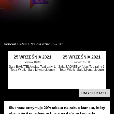
Wynajem kostiumów
Wynajem rekwizytów
Fundusze unijne
Dotacje celowe
Koncert FAMILIJNY dla dzieci 3-7 lat
25 WRZEŚNIA 2021
25 WRZEŚNIA 2021
sobota 10:00
sobota 15:00
Sala BAGATELA (plac Teatralny 1,
Sala BAGATELA (plac Teatralny 1,
Teatr Wielki, Sala Młynarskiego)
Teatr Wielki, Sala Młynarskiego)
DATY SPEKTAKLI
Słuchacz otrzymuje 20% rabatu na zakup karnetu, który
obejmuje 4 pojedyncze bilety na 4 różne koncerty.