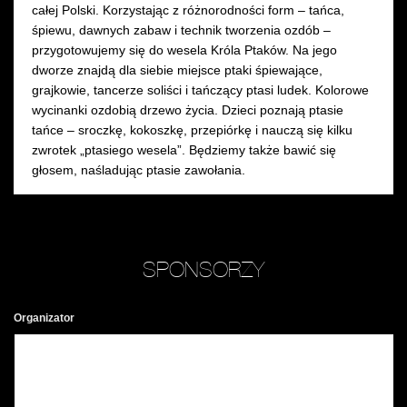
całej Polski. Korzystając z różnorodności form – tańca,
śpiewu, dawnych zabaw i technik tworzenia ozdób –
przygotowujemy się do wesela Króla Ptaków. Na jego
dworze znajdą dla siebie miejsce ptaki śpiewające,
grajkowie, tancerze soliści i tańczący ptasi ludek. Kolorowe
wycinanki ozdobią drzewo życia. Dzieci poznają ptasie
tańce – sroczkę, kokoszkę, przepiórkę i nauczą się kilku
zwrotek „ptasiego wesela”. Będziemy także bawić się
głosem, naśladując ptasie zawołania.
SPONSORZY
Organizator