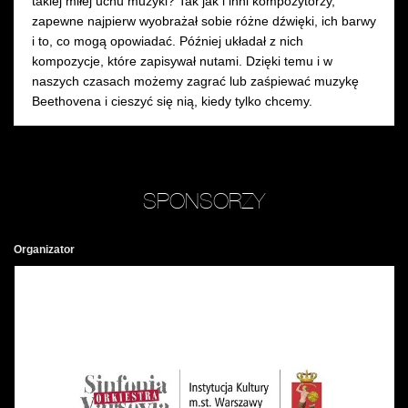
takiej miłej uchu muzyki? Tak jak i inni kompozytorzy,
zapewne najpierw wyobrażał sobie różne dźwięki, ich barwy
i to, co mogą opowiadać. Później układał z nich
kompozycje, które zapisywał nutami. Dzięki temu i w
naszych czasach możemy zagrać lub zaśpiewać muzykę
Beethovena i cieszyć się nią, kiedy tylko chcemy.
SPONSORZY
Organizator