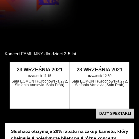
Wynajem kostiumów
Wynajem rekwizytów
Fundusze unijne
Dotacje celowe
Koncert FAMILIJNY dla dzieci 2-5 lat
23 WRZEŚNIA 2021
23 WRZEŚNIA 2021
czwartek 11:15
czwartek 12:30
Sala EGMONT (Grochowska 272,
Sala EGMONT (Grochowska 272,
Sinfonia Varsovia, Sala Prób)
Sinfonia Varsovia, Sala Prób)
DATY SPEKTAKLI
Słuchacz otrzymuje 20% rabatu na zakup karnetu, który
obejmuje 4 pojedyncze bilety na 4 różne koncerty.