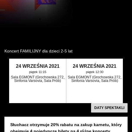
Wynajem kostiumów
Wynajem rekwizytów
Fundusze unijne
Dotacje celowe
Koncert FAMILIJNY dla dzieci 2-5 lat
24 WRZEŚNIA 2021
24 WRZEŚNIA 2021
piątek 11:15
piątek 12:30
Sala EGMONT (Grochowska 272,
Sala EGMONT (Grochowska 272,
Sinfonia Varsovia, Sala Prób)
Sinfonia Varsovia, Sala Prób)
DATY SPEKTAKLI
Słuchacz otrzymuje 20% rabatu na zakup karnetu, który
obejmuje 4 pojedyncze bilety na 4 różne koncerty.