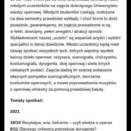
młodych uczestników na zajęcia dziecięcego Uniwersytetu
wiedzy operowej. Młodych studentów czekają, rozłożone
na dwa semestry prawdziwe wykłady. I choć brzmi to dość
poważnie, gwarantujemy, że zajęcia prowadzone w są
w lekki, dowcipny, pełen anegdot i atrakcji sposób.
Wykładowcami naszej „uczelni” są wspaniali artyści i wybitni
specjaliści w danej dziedzinie. Młodzi uczestnicy będą mieli
okazję spotkać wszystkich tych, których wspólny wysiłek
tworzy dzieło operowe: reżysera, scenografa, chórzystów,
kostiumografa, dyrygenta, divę operową i wiele innych
ciekawych postaci. Zajęcia dadzą im szansę pokazania
własnych pomysłów scenograficznych, tworzenia
kostiumów operowych, a nawet poprowadzenia muzyków
z operowej orkiestry za pomocą prawdziwej batuty.
Tematy spotkań:
2021
16/10
Recytatyw, aria, belcanto – czyli wiedza o operze
6/11
Dlaczego orkiestra potrzebuje dyrygenta?