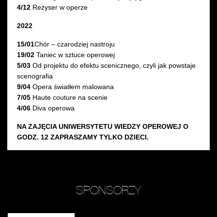
4/12
Reżyser w operze
2022
15/01
Chór – czarodziej nastroju
19/02
Taniec w sztuce operowej
5/03
Od projektu do efektu scenicznego, czyli jak powstaje
scenografia
9/04
Opera światłem malowana
7/05
Haute couture na scenie
4/06
Diva operowa
NA ZAJĘCIA UNIWERSYTETU WIEDZY OPEROWEJ O
GODZ. 12 ZAPRASZAMY TYLKO DZIECI.
SPONSORZY