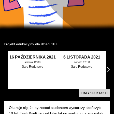
Wynajem kostiumów
Wynajem rekwizytów
Fundusze unijne
Dotacje celowe
Projekt edukacyjny dla dzieci 10+
16 PAŹDZIERNIKA 2021
6 LISTOPADA 2021
sobota 12:00
sobota 12:00
Sale Redutowe
Sale Redutowe
następny
DATY SPEKTAKLI
Okazuje się, że by zostać studentem wystarczy skończyć
10 lat. Teatr Wielki już od kilku lat prowadzi coroczny nabór