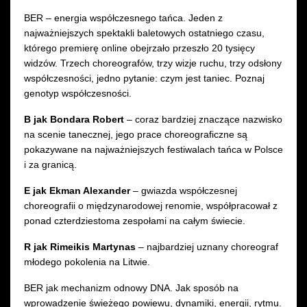
Sala Moniuszki
następny
BER – energia współczesnego tańca. Jeden z
XIII DNI SZTUKI TAŃCA
najważniejszych spektakli baletowych ostatniego czasu,
którego premierę online obejrzało przeszło 20 tysięcy
widzów. Trzech choreografów, trzy wizje ruchu, trzy odsłony
współczesności, jedno pytanie: czym jest taniec. Poznaj
genotyp współczesności.
B jak Bondara Robert
– coraz bardziej znaczące nazwisko
na scenie tanecznej, jego prace choreograficzne są
pokazywane na najważniejszych festiwalach tańca w Polsce
i za granicą.
E jak Ekman Alexander
– gwiazda współczesnej
choreografii o międzynarodowej renomie, współpracował z
ponad czterdziestoma zespołami na całym świecie.
R jak Rimeikis Martynas
– najbardziej uznany choreograf
młodego pokolenia na Litwie.
BER jak mechanizm odnowy DNA. Jak sposób na
wprowadzenie świeżego powiewu, dynamiki, energii, rytmu.