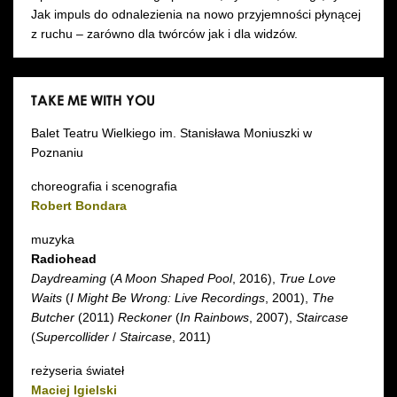
Jak impuls do odnalezienia na nowo przyjemności płynącej
z ruchu – zarówno dla twórców jak i dla widzów.
TAKE ME WITH YOU
Balet Teatru Wielkiego im. Stanisława Moniuszki w
Poznaniu
choreografia i scenografia
Robert Bondara
muzyka
Radiohead
Daydreaming
(
A Moon Shaped Pool
, 2016),
True Love
Waits
(
I Might Be Wrong: Live Recordings
, 2001),
The
Butcher
(2011)
Reckoner
(
In Rainbows
, 2007),
Staircase
(
Supercollider
/
Staircase
, 2011)
reżyseria świateł
Maciej Igielski