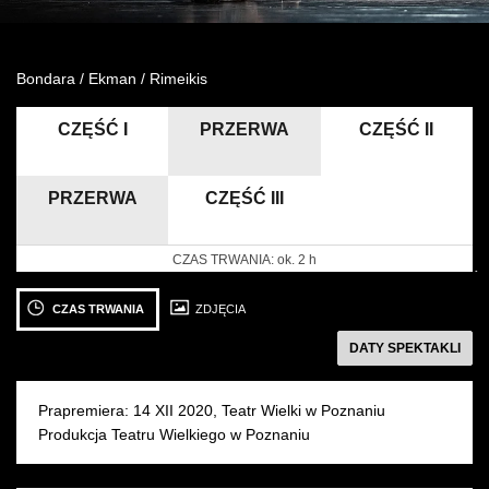
Wynajem kostiumów
Bondara / Ekman / Rimeikis
Wynajem rekwizytów
CZĘŚĆ I
PRZERWA
CZĘŚĆ II
Fundusze unijne
Dotacje celowe
PRZERWA
CZĘŚĆ III
CZAS TRWANIA:
ok. 2 h
następny
Zobacz
Zobacz
Z
zdjęcie: fot./photo
zdjęcie:
zd
CZAS TRWANIA
ZDJĘCIA
by
b
DATY SPEKTAKLI
M.
M
Zakrzewski
Z
Prapremiera: 14 XII 2020, Teatr Wielki w Poznaniu
Produkcja Teatru Wielkiego w Poznaniu
20 LISTOPADA 2022
niedziela 18:00