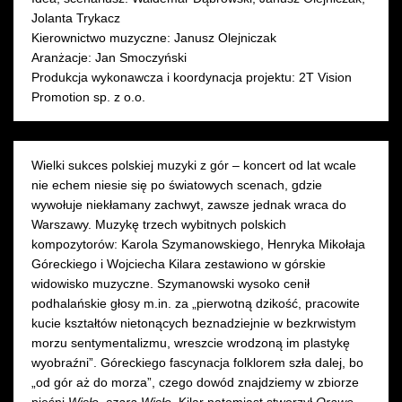
Jolanta Trykacz
22 WRZEŚNIA 2022
Kierownictwo muzyczne: Janusz Olejniczak
czwartek 19:00
Sala Moniuszki
Aranżacje: Jan Smoczyński
następny
Produkcja wykonawcza i koordynacja projektu: 2T Vision
Promotion sp. z o.o.
Wielki sukces polskiej muzyki z gór – koncert od lat wcale
nie echem niesie się po światowych scenach, gdzie
wywołuje niekłamany zachwyt, zawsze jednak wraca do
Warszawy. Muzykę trzech wybitnych polskich
kompozytorów: Karola Szymanowskiego, Henryka Mikołaja
Góreckiego i Wojciecha Kilara zestawiono w górskie
widowisko muzyczne. Szymanowski wysoko cenił
podhalańskie głosy m.in. za „pierwotną dzikość, pracowite
kucie kształtów nietonących beznadziejnie w bezkrwistym
morzu sentymentalizmu, wreszcie wrodzoną im plastykę
wyobraźni”. Góreckiego fascynacja folklorem szła dalej, bo
„od gór aż do morza”, czego dowód znajdziemy w zbiorze