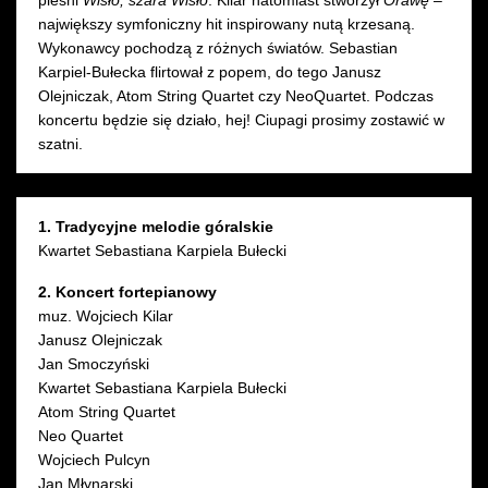
pieśni
Wisło, szara Wisło
. Kilar natomiast stworzył
Orawę
–
największy symfoniczny hit inspirowany nutą krzesaną.
Wykonawcy pochodzą z różnych światów. Sebastian
Karpiel-Bułecka flirtował z popem, do tego Janusz
Olejniczak, Atom String Quartet czy NeoQuartet. Podczas
koncertu będzie się działo, hej! Ciupagi prosimy zostawić w
szatni.
1. Tradycyjne melodie góralskie
Kwartet Sebastiana Karpiela Bułecki
2. Koncert fortepianowy
muz. Wojciech Kilar
Janusz Olejniczak
Jan Smoczyński
Kwartet Sebastiana Karpiela Bułecki
Atom String Quartet
Neo Quartet
Wojciech Pulcyn
Jan Młynarski