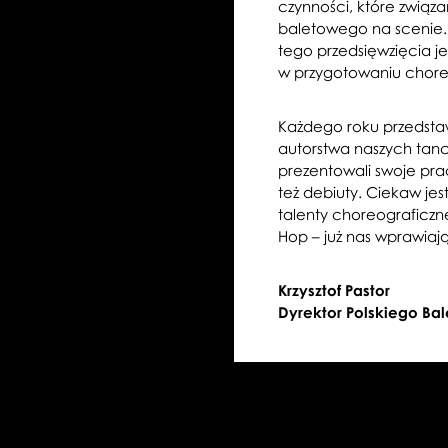
czynności, które związ
baletowego na scenie.
tego przedsięwzięcia je
w przygotowaniu choreo
Każdego roku przedstaw
autorstwa naszych tanc
prezentowali swoje pra
też debiuty. Ciekaw jes
talenty choreograficzn
Hop – już nas wprawiaj
Krzysztof Pastor
Dyrektor Polskiego B