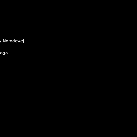
ry Narodowej
wego