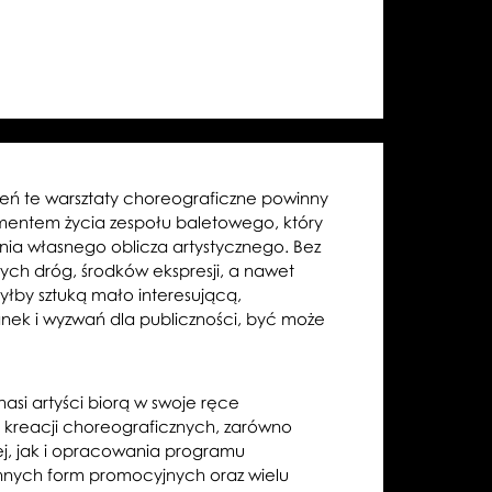
eń te warsztaty choreograficzne powinny
entem życia zespołu baletowego, który
ia własnego oblicza artystycznego. Bez
ch dróg, środków ekspresji, a nawet
yłby sztuką mało interesującą,
nek i wyzwań dla publiczności, być może
asi artyści biorą w swoje ręce
kreacji choreograficznych, zarówno
ej, jak i opracowania programu
 innych form promocyjnych oraz wielu