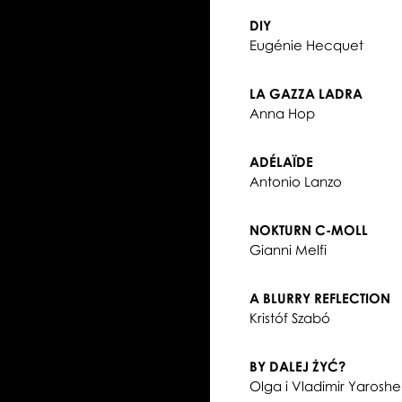
DIY
Eugénie Hecquet
LA GAZZA LADRA
Anna Hop
ADÉLAÏDE
Antonio Lanzo
NOKTURN C-MOLL
Gianni Melfi
A BLURRY REFLECTION
Kristóf Szabó
BY DALEJ ŻYĆ?
Olga i Vladimir Yarosh