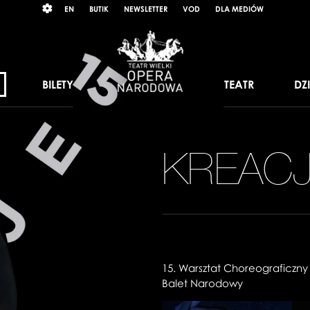
Wybierz
RAST
EN
BUTIK
NEWSLETTER
VOD
DLA MEDIÓW
język
angielski
BILETY
TEATR
DZ
KREACJ
15. Warsztat Choreograficzn
Balet Narodowy
Zobacz
Zo