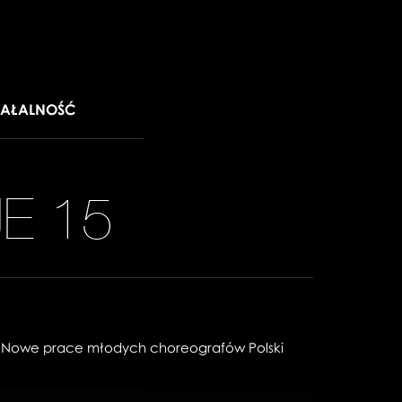
IAŁALNOŚĆ
E 15
y Nowe prace młodych choreografów Polski
bacz
Zobacz
Zobacz