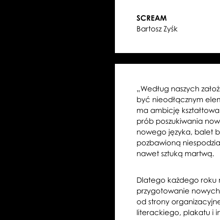
SCREAM
Bartosz Zyśk
„Według naszych założ
być nieodłącznym elem
ma ambicję kształtowan
prób poszukiwania nowy
nowego języka, balet b
pozbawioną niespodzia
nawet sztuką martwą.
Dlatego każdego roku n
przygotowanie nowych 
od strony organizacyjn
literackiego, plakatu i