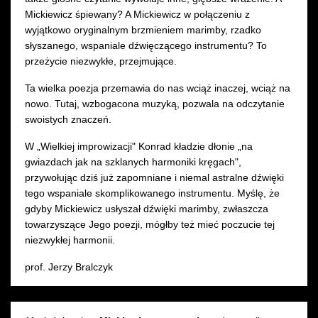
Mickiewicz śpiewany? A Mickiewicz w połączeniu z
wyjątkowo oryginalnym brzmieniem marimby, rzadko
słyszanego, wspaniale dźwięczącego instrumentu? To
przeżycie niezwykłe, przejmujące.
Ta wielka poezja przemawia do nas wciąż inaczej, wciąż na
nowo. Tutaj, wzbogacona muzyką, pozwala na odczytanie
swoistych znaczeń.
W „Wielkiej improwizacji" Konrad kładzie dłonie „na
gwiazdach jak na szklanych harmoniki kręgach",
przywołując dziś już zapomniane i niemal astralne dźwięki
tego wspaniale skomplikowanego instrumentu. Myślę, że
gdyby Mickiewicz usłyszał dźwięki marimby, zwłaszcza
towarzyszące Jego poezji, mógłby też mieć poczucie tej
niezwykłej harmonii.
prof. Jerzy Bralczyk