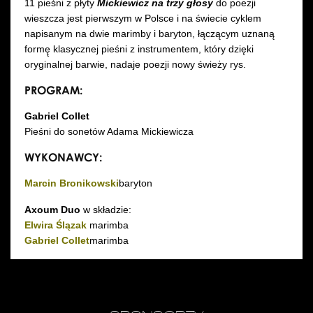
11 pieśni z płyty
Mickiewicz na trzy głosy
do poezji
wieszcza jest pierwszym w Polsce i na świecie cyklem
napisanym na dwie marimby i baryton, łączącym uznaną
formę̨ klasycznej pieśni z instrumentem, który dzięki
oryginalnej barwie, nadaje poezji nowy świeży rys.
PROGRAM:
Gabriel Collet
Pieśni do sonetów Adama Mickiewicza
WYKONAWCY:
Marcin Bronikowski
baryton
Axoum Duo
w składzie:
Elwira Ślązak
marimba
Gabriel Collet
marimba