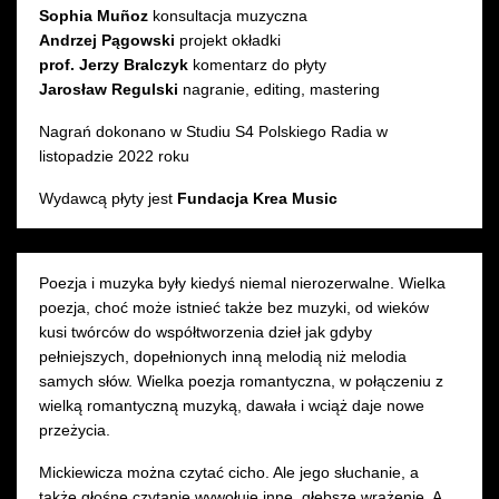
Sophia Muñoz
konsultacja muzyczna
Andrzej Pągowski
projekt okładki
prof. Jerzy Bralczyk
komentarz do płyty
Jarosław Regulski
nagranie, editing, mastering
Nagrań dokonano w Studiu S4 Polskiego Radia w
listopadzie 2022 roku
Wydawcą płyty jest
Fundacja Krea Music
Poezja i muzyka były kiedyś niemal nierozerwalne. Wielka
poezja, choć może istnieć także bez muzyki, od wieków
kusi twórców do współtworzenia dzieł jak gdyby
pełniejszych, dopełnionych inną melodią niż melodia
samych słów. Wielka poezja romantyczna, w połączeniu z
wielką romantyczną muzyką, dawała i wciąż daje nowe
przeżycia.
Mickiewicza można czytać cicho. Ale jego słuchanie, a
także głośne czytanie wywołuje inne, głębsze wrażenie. A