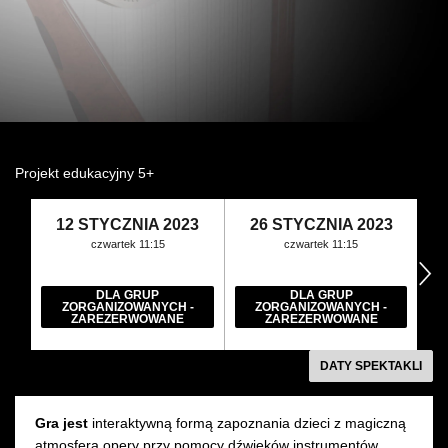
Wynajem kostiumów
Wynajem rekwizytów
Fundusze unijne
Dotacje celowe
Projekt edukacyjny 5+
12 STYCZNIA 2023
26 STYCZNIA 2023
czwartek 11:15
czwartek 11:15
następny
DLA GRUP
DLA GRUP
ZORGANIZOWANYCH -
ZORGANIZOWANYCH -
ZAREZERWOWANE
ZAREZERWOWANE
DATY SPEKTAKLI
Gra jest
interaktywną formą zapoznania dzieci z magiczną
atmosferą opery przy pomocy dźwięków instrumentów