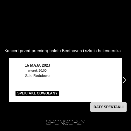
Wynajem kostiumów
Wynajem rekwizytów
Fundusze unijne
Dotacje celowe
Koncert przed premierą baletu Beethoven i szkoła holenderska
16 MAJA 2023
wtorek 20:00
Sale Redutowe
następny
SPEKTAKL ODWOŁANY
DATY SPEKTAKLI
SPONSORZY