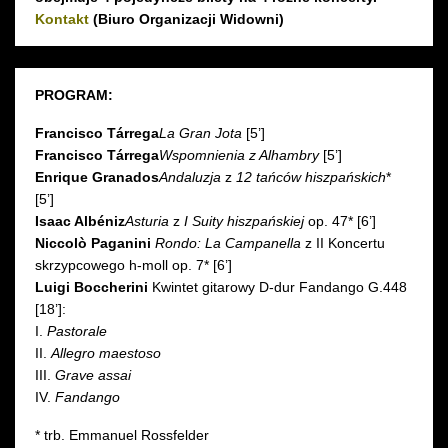
Kontakt
(Biuro Organizacji Widowni)
PROGRAM:
Francisco Tárrega
La Gran Jota
[5’]
Francisco Tárrega
Wspomnienia z Alhambry
[5’]
Enrique Granados
Andaluzja
z
12 tańców hiszpańskich
*
[5’]
Isaac Albéniz
Asturia
z
I Suity hiszpańskiej
op. 47* [6’]
Niccolò Paganini
Rondo: La Campanella
z II Koncertu
skrzypcowego h-moll op. 7* [6’]
Luigi Boccherini
Kwintet gitarowy D-dur Fandango G.448
[18’]:
I.
Pastorale
II.
Allegro maestoso
III.
Grave assai
IV.
Fandango
* trb. Emmanuel Rossfelder