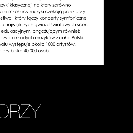
zyki klasycznej, na który zarówno
alni miłośnicy muzyki czekają przez cały
festiwal, który łączy koncerty symfoniczne
iu największych gwiazd światowych scen
m edukacyjnym, angażującym również
szych młodych muzyków z całej Polski.
walu występuje około 1000 artystów,
czy blisko 40 000 osób.
ORZY