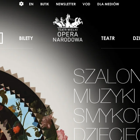
Wybierz
RAST
EN
BUTIK
NEWSLETTER
VOD
DLA MEDIÓW
język
angielski
BILETY
TEATR
DZ
SZALON
MUZYKI 
SMYKOF
DZIECIĘ