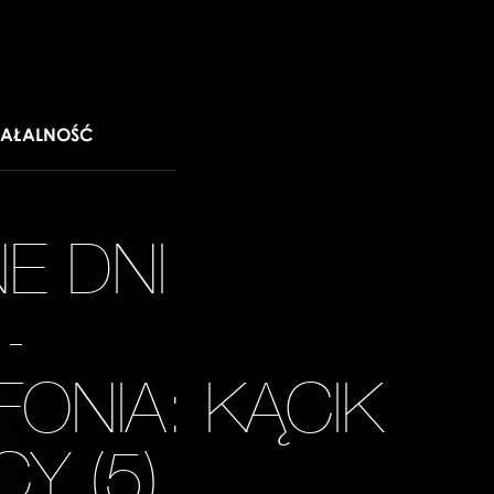
IAŁALNOŚĆ
E DNI
-
ONIA: KĄCIK
CY (5)