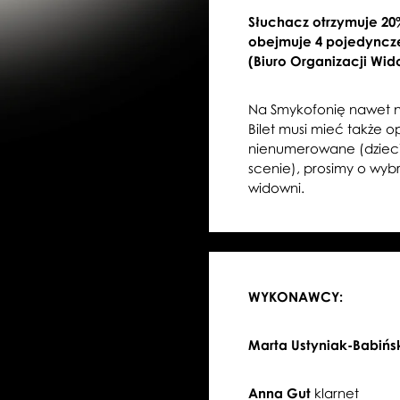
Słuchacz otrzymuje 20
obejmuje 4 pojedyncze
(Biuro Organizacji Wid
Na Smykofonię nawet na
Bilet musi mieć także o
nienumerowane (dzieci
scenie), prosimy o wyb
widowni.
WYKONAWCY:
Marta Ustyniak-Babińs
Anna Gut
klarnet