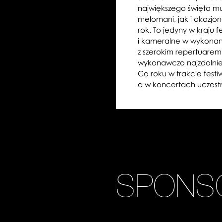
największego święta mu
melomani, jak i okazjon
rok. To jedyny w kraju 
i kameralne w wykonan
z szerokim repertuare
wykonawczo najzdolniej
Co roku w trakcie festi
a w koncertach uczestni
SPONS