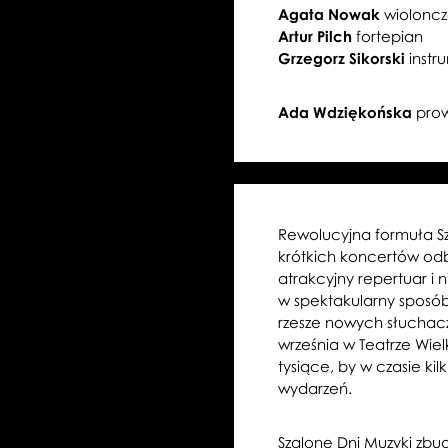
Agata Nowak
wioloncz
Artur Pilch
fortepian
Grzegorz Sikorski
instr
Ada Wdziękońska
prow
Rewolucyjna formuła Sz
krótkich koncertów odb
atrakcyjny repertuar i 
w spektakularny sposó
rzesze nowych słuchac
września w Teatrze Wie
tysiące, by w czasie ki
wydarzeń.
Szalone Dni Muzyki zbu