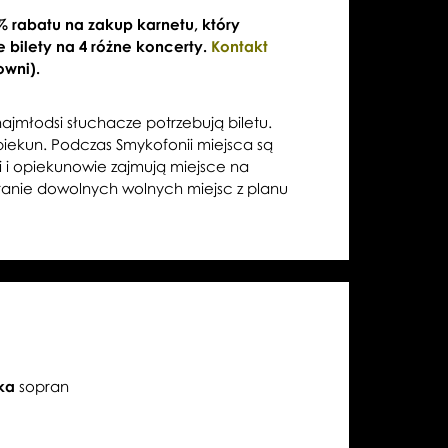
% rabatu na zakup karnetu, który
 bilety na 4 różne koncerty.
Kontakt
owni).
jmłodsi słuchacze potrzebują biletu.
piekun. Podczas Smykofonii miejsca są
 i opiekunowie zajmują miejsce na
ranie dowolnych wolnych miejsc z planu
ka
sopran