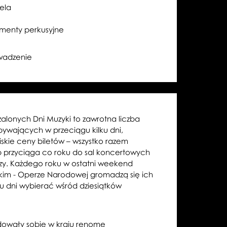
ela
umenty perkusyjne
adzenie
alonych Dni Muzyki to zawrotna liczba
ywających w przeciągu kilku dni,
niskie ceny biletów – wszystko razem
b przyciąga co roku do sal koncertowych
zy. Każdego roku w ostatni weekend
lkim - Operze Narodowej gromadzą się ich
lku dni wybierać wśród dziesiątków
dowały sobie w kraju renomę