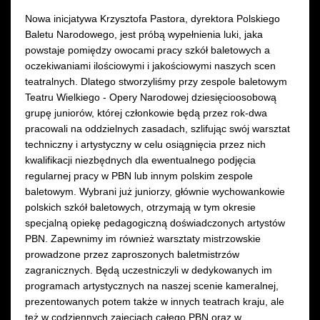
Nowa inicjatywa Krzysztofa Pastora, dyrektora Polskiego
Baletu Narodowego, jest próbą wypełnienia luki, jaka
powstaje pomiędzy owocami pracy szkół baletowych a
oczekiwaniami ilościowymi i jakościowymi naszych scen
teatralnych. Dlatego stworzyliśmy przy zespole baletowym
Teatru Wielkiego - Opery Narodowej dziesięcioosobową
grupę juniorów, której członkowie będą przez rok-dwa
pracowali na oddzielnych zasadach, szlifując swój warsztat
techniczny i artystyczny w celu osiągnięcia przez nich
kwalifikacji niezbędnych dla ewentualnego podjęcia
regularnej pracy w PBN lub innym polskim zespole
baletowym. Wybrani już juniorzy, głównie wychowankowie
polskich szkół baletowych, otrzymają w tym okresie
specjalną opiekę pedagogiczną doświadczonych artystów
PBN. Zapewnimy im również warsztaty mistrzowskie
prowadzone przez zaproszonych baletmistrzów
zagranicznych. Będą uczestniczyli w dedykowanych im
programach artystycznych na naszej scenie kameralnej,
prezentowanych potem także w innych teatrach kraju, ale
też w codziennych zajęciach całego PBN oraz w