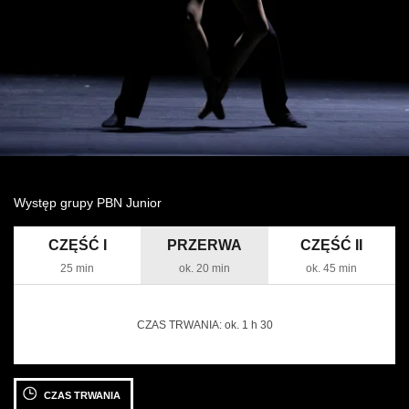
Wynajem kostiumów
Wynajem rekwizytów
Fundusze unijne
Dotacje celowe
Występ grupy PBN Junior
CZĘŚĆ I
PRZERWA
CZĘŚĆ II
25 min
ok. 20 min
ok. 45 min
CZAS TRWANIA:
ok. 1 h 30
12 CZERWCA 2025
13 CZERWCA 2025
CZAS TRWANIA
czwartek 19:00
piątek 19:00