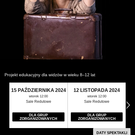
Wynajem kostiumów
Wynajem rekwizytów
Fundusze unijne
Dotacje celowe
Projekt edukacyjny dla widzów w wieku 8–12 lat
15 PAŹDZIERNIKA 2024
12 LISTOPADA 2024
wtorek 12:00
wtorek 12:00
Sale Redutowe
Sale Redutowe
następny
DLA GRUP
DLA GRUP
ZORGANIZOWANYCH
ZORGANIZOWANYCH
DATY SPEKTAKLI