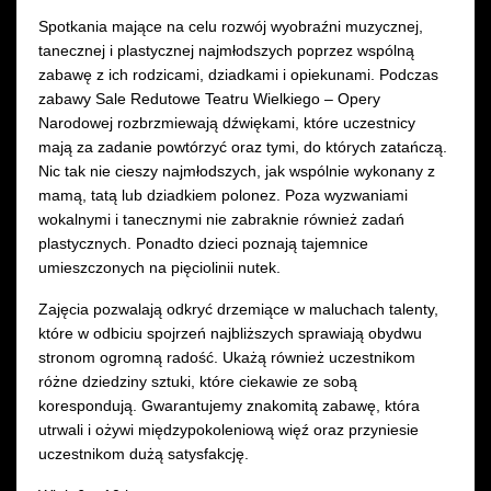
Spotkania mające na celu rozwój wyobraźni muzycznej,
tanecznej i plastycznej najmłodszych poprzez wspólną
zabawę z ich rodzicami, dziadkami i opiekunami. Podczas
zabawy Sale Redutowe Teatru Wielkiego – Opery
Narodowej rozbrzmiewają dźwiękami, które uczestnicy
mają za zadanie powtórzyć oraz tymi, do których zatańczą.
Nic tak nie cieszy najmłodszych, jak wspólnie wykonany z
mamą, tatą lub dziadkiem polonez. Poza wyzwaniami
wokalnymi i tanecznymi nie zabraknie również zadań
plastycznych. Ponadto dzieci poznają tajemnice
umieszczonych na pięciolinii nutek.
Zajęcia pozwalają odkryć drzemiące w maluchach talenty,
które w odbiciu spojrzeń najbliższych sprawiają obydwu
stronom ogromną radość. Ukażą również uczestnikom
różne dziedziny sztuki, które ciekawie ze sobą
korespondują. Gwarantujemy znakomitą zabawę, która
utrwali i ożywi międzypokoleniową więź oraz przyniesie
uczestnikom dużą satysfakcję.