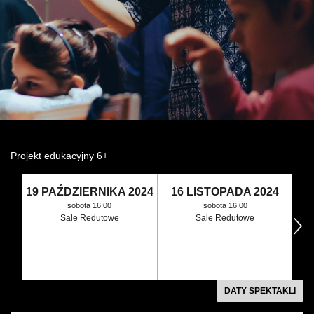
Wynajem kostiumów
Wynajem rekwizytów
Fundusze unijne
Dotacje celowe
Projekt edukacyjny 6+
19 PAŹDZIERNIKA 2024
16 LISTOPADA 2024
sobota 16:00
sobota 16:00
Sale Redutowe
Sale Redutowe
następny
DATY SPEKTAKLI