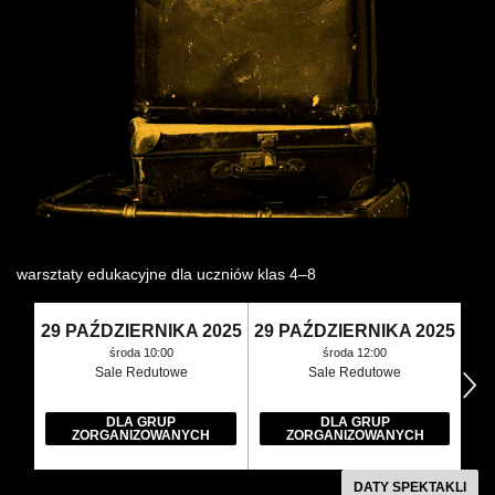
Wynajem kostiumów
Wynajem rekwizytów
Fundusze unijne
Dotacje celowe
warsztaty edukacyjne dla uczniów klas 4–8
29 PAŹDZIERNIKA 2025
29 PAŹDZIERNIKA 2025
środa 10:00
środa 12:00
Sale Redutowe
Sale Redutowe
następny
DLA GRUP
DLA GRUP
ZORGANIZOWANYCH
ZORGANIZOWANYCH
DATY SPEKTAKLI