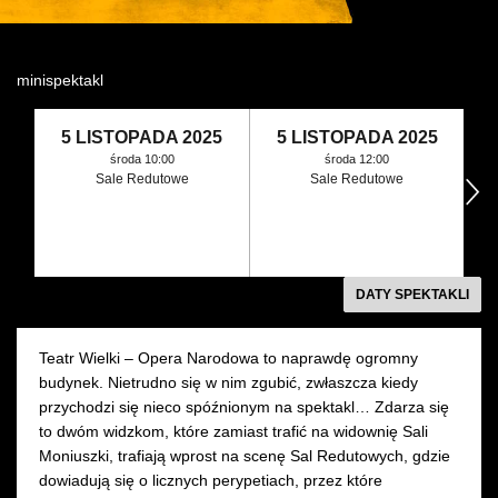
Wynajem kostiumów
minispektakl
Wynajem rekwizytów
Fundusze unijne
5 LISTOPADA 2025
5 LISTOPADA 2025
środa 10:00
środa 12:00
Sale Redutowe
Sale Redutowe
następny
Dotacje celowe
DATY SPEKTAKLI
Teatr Wielki – Opera Narodowa to naprawdę ogromny
budynek. Nietrudno się w nim zgubić, zwłaszcza kiedy
przychodzi się nieco spóźnionym na spektakl… Zdarza się
to dwóm widzkom, które zamiast trafić na widownię Sali
Moniuszki, trafiają wprost na scenę Sal Redutowych, gdzie
dowiadują się o licznych perypetiach, przez które