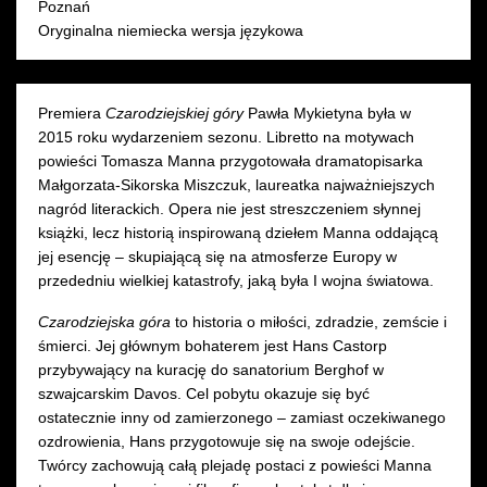
Poznań
Oryginalna niemiecka wersja językowa
Premiera
Czarodziejskiej góry
Pawła Mykietyna była w
2015 roku wydarzeniem sezonu. Libretto na motywach
powieści Tomasza Manna przygotowała dramatopisarka
Małgorzata-Sikorska Miszczuk, laureatka najważniejszych
nagród literackich. Opera nie jest streszczeniem słynnej
książki, lecz historią inspirowaną dziełem Manna oddającą
jej esencję – skupiającą się na atmosferze Europy w
przededniu wielkiej katastrofy, jaką była I wojna światowa.
Czarodziejska góra
to historia o miłości, zdradzie, zemście i
śmierci. Jej głównym bohaterem jest Hans Castorp
przybywający na kurację do sanatorium Berghof w
szwajcarskim Davos. Cel pobytu okazuje się być
ostatecznie inny od zamierzonego – zamiast oczekiwanego
ozdrowienia, Hans przygotowuje się na swoje odejście.
Twórcy zachowują całą plejadę postaci z powieści Manna