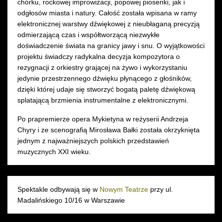
chórku, rockowej improwizacji, popowej piosenki, jak i
odgłosów miasta i natury. Całość została wpisana w ramy
elektronicznej warstwy dźwiękowej z nieubłaganą precyzją
odmierzającą czas i współtworzącą niezwykłe
doświadczenie świata na granicy jawy i snu. O wyjątkowości
projektu świadczy radykalna decyzja kompozytora o
rezygnacji z orkiestry grającej na żywo i wykorzystaniu
jedynie przestrzennego dźwięku płynącego z głośników,
dzięki której udaje się stworzyć bogatą paletę dźwiękową
splatającą brzmienia instrumentalne z elektronicznymi.
Po prapremierze opera Mykietyna w reżyserii Andrzeja
Chyry i ze scenografią Mirosława Bałki została okrzyknięta
jednym z najważniejszych polskich przedstawień
muzycznych XXI wieku.
Spektakle odbywają się w
Nowym Teatrze
przy ul.
Madalińskiego 10/16 w Warszawie