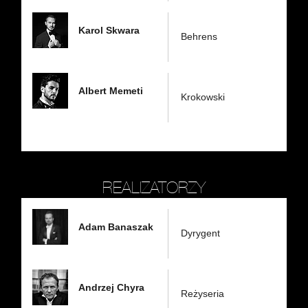
Karol Skwara
Behrens
Albert Memeti
Krokowski
REALIZATORZY
Adam Banaszak
Dyrygent
Andrzej Chyra
Reżyseria