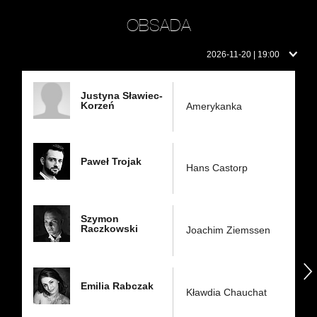
OBSADA
Obsada
2026-11-20 | 19:00
w
dniu:
Justyna Sławiec-
Korzeń
Amerykanka
Paweł Trojak
Hans Castorp
Szymon
Raczkowski
Joachim Ziemssen
następny
Emilia Rabczak
Kławdia Chauchat