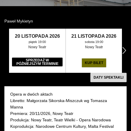
Wynajem kostiumów
Paweł Mykietyn
Wynajem rekwizytów
Fundusze unijne
20 LISTOPADA 2026
21 LISTOPADA 2026
2
piątek 19:00
sobota 19:00
Nowy Teatr
Nowy Teatr
następny
Dotacje celowe
SPRZEDAŻ W
KUP BILET
PÓŹNIEJSZYM TERMINIE
DATY SPEKTAKLI
Opera w dwóch aktach
Libretto: Małgorzata Sikorska-Miszczuk wg Tomasza
Manna
Premiera: 20/11/2026, Nowy Teatr
Produkcja: Nowy Teatr, Teatr Wielki - Opera Narodowa
Koprodukcja: Narodowe Centrum Kultury, Malta Festival