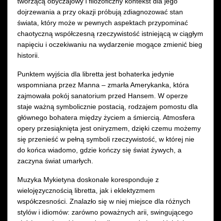
tworzącą obyczajowy i filozoficzny kontekst dla jego
dojrzewania a przy okazji próbują zdiagnozować stan
świata, który może w pewnych aspektach przypominać
chaotyczną współczesną rzeczywistość istniejącą w ciągłym
napięciu i oczekiwaniu na wydarzenie mogące zmienić bieg
historii.
Punktem wyjścia dla libretta jest bohaterka jedynie
wspomniana przez Manna – zmarła Amerykanka, która
zajmowała pokój sanatorium przed Hansem. W operze
staje ważną symbolicznie postacią, rodzajem pomostu dla
głównego bohatera między życiem a śmiercią. Atmosfera
opery przesiąknięta jest oniryzmem, dzięki czemu możemy
się przenieść w pełną symboli rzeczywistość, w której nie
do końca wiadomo, gdzie kończy się świat żywych, a
zaczyna świat umarłych.
Muzyka Mykietyna doskonale koresponduje z
wielojęzycznością libretta, jak i eklektyzmem
współczesności. Znalazło się w niej miejsce dla różnych
stylów i idiomów: zarówno poważnych arii, swingującego