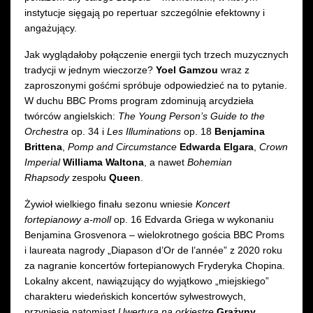
instytucje sięgają po repertuar szczególnie efektowny i
angażujący.
Jak wyglądałoby połączenie energii tych trzech muzycznych
tradycji w jednym wieczorze?
Yoel Gamzou
wraz z
zaproszonymi gośćmi spróbuje odpowiedzieć na to pytanie.
W duchu BBC Proms program zdominują arcydzieła
twórców angielskich:
The Young Person’s Guide to the
Orchestra
op. 34 i
Les Illuminations
op. 18
Benjamina
Brittena
,
Pomp and Circumstance
Edwarda Elgara
,
Crown
Imperial
Williama Waltona
, a nawet
Bohemian
Rhapsody
zespołu
Queen
.
Żywioł wielkiego finału sezonu wniesie
Koncert
fortepianowy a-moll
op. 16 Edvarda Griega w wykonaniu
Benjamina Grosvenora – wielokrotnego gościa BBC Proms
i laureata nagrody „Diapason d’Or de l’année” z 2020 roku
za nagranie koncertów fortepianowych Fryderyka Chopina.
Lokalny akcent, nawiązujący do wyjątkowo „miejskiego”
charakteru wiedeńskich koncertów sylwestrowych,
przyniesie natomiast
Uwertura na orkiestrę
Grażyny