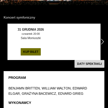
Wynajem kostiumów
Koncert symfoniczny
Wynajem rekwizytów
Fundusze unijne
31 GRUDNIA 2026
czwartek 20:00
Sala Moniuszki
następny
Dotacje celowe
KUP BILET
DATY SPEKTAKLI
PROGRAM
BENJAMN BRITTEN, WILLIAM WALTON, EDWARD
ELGAR, GRAŻYNA BACEWICZ, EDVARD GRIEG
WYKONAWCY