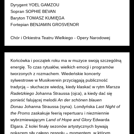
Dyrygent YOEL GAMZOU
Sopran SOPHIE BEVAN
Baryton TOMASZ KUMIĘGA
Fortepian BENJAMIN GROSVENOR
Chór i Orkiestra Teatru Wielkiego - Opery Narodowej
Końcówka i początek roku ma w muzyce swoją szczególną
energię. To czas rytuałów, wielkich emocji i programów
tworzonych z rozmachem. Wiedeńskie koncerty
sylwestrowe w Musikverein przyciągają publiczność
tradycją – słuchacze wiedzą, kiedy klaskać w rytm
Marsza
Radetzkiego
Johanna Straussa (ojca), a kiedy dać się
ponieść falującej melodii
An der schönen blauen
Donau
Johanna Straussa (syna). Londyńska
Last Night of
the Proms
zaskakuje feerią repertuaru i niezmiennie
wybrzmiewającym
Land of Hope and Glory
Edwarda
Elgara. Z kolei finały sezonów artystycznych bywają
pokazem siły całego zespołu – momentem, w którym