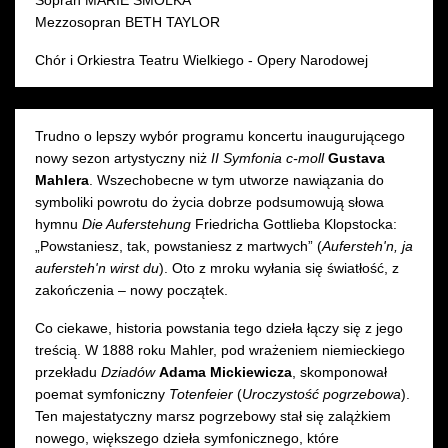
Mezzosopran BETH TAYLOR
Chór i Orkiestra Teatru Wielkiego - Opery Narodowej
Trudno o lepszy wybór programu koncertu inaugurującego
nowy sezon artystyczny niż
II Symfonia c-moll
Gustava
Mahlera
. Wszechobecne w tym utworze nawiązania do
symboliki powrotu do życia dobrze podsumowują słowa
hymnu
Die Auferstehung
Friedricha Gottlieba Klopstocka:
„Powstaniesz, tak, powstaniesz z martwych” (
Aufersteh'n, ja
aufersteh'n wirst du
). Oto z mroku wyłania się światłość, z
zakończenia – nowy początek.
Co ciekawe, historia powstania tego dzieła łączy się z jego
treścią. W 1888 roku Mahler, pod wrażeniem niemieckiego
przekładu
Dziadów
Adama Mickiewicza
, skomponował
poemat symfoniczny
Totenfeier
(
Uroczystość pogrzebowa
).
Ten majestatyczny marsz pogrzebowy stał się zalążkiem
nowego, większego dzieła symfonicznego, które