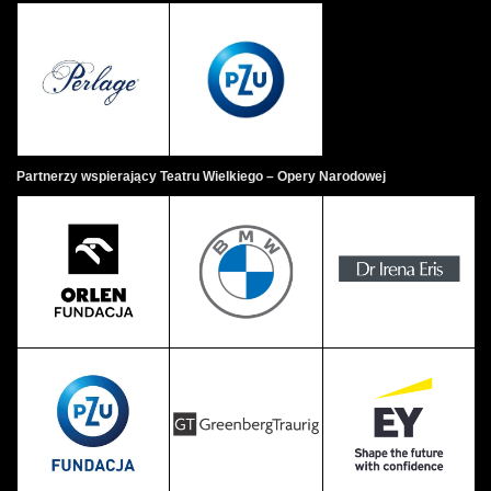
Partnerzy wspierający Teatru Wielkiego – Opery Narodowej