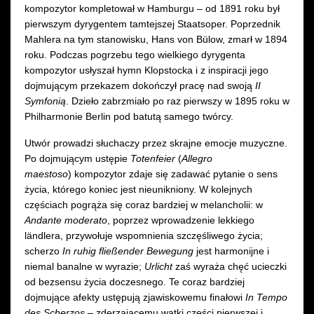
kompozytor kompletował w Hamburgu – od 1891 roku był
pierwszym dyrygentem tamtejszej Staatsoper. Poprzednik
Mahlera na tym stanowisku, Hans von Bülow, zmarł w 1894
roku. Podczas pogrzebu tego wielkiego dyrygenta
kompozytor usłyszał hymn Klopstocka i z inspiracji jego
dojmującym przekazem dokończył pracę nad swoją
II
Symfonią
. Dzieło zabrzmiało po raz pierwszy w 1895 roku w
Philharmonie Berlin pod batutą samego twórcy.
Utwór prowadzi słuchaczy przez skrajne emocje muzyczne.
Po dojmującym ustępie
Totenfeier
(
Allegro
maestoso
)
kompozytor zdaje się zadawać pytanie o sens
życia, którego koniec jest nieunikniony. W kolejnych
częściach pogrąża się coraz bardziej w melancholii: w
Andante moderato
, poprzez wprowadzenie lekkiego
ländlera, przywołuje wspomnienia szczęśliwego życia;
scherzo
In ruhig fließender Bewegung
jest harmonijne i
niemal banalne w wyrazie;
Urlicht
zaś wyraża chęć ucieczki
od bezsensu życia doczesnego. Te coraz bardziej
dojmujące afekty ustępują zjawiskowemu finałowi
In Tempo
des Scherzos
– zderzającemu wątki części pierwszej i