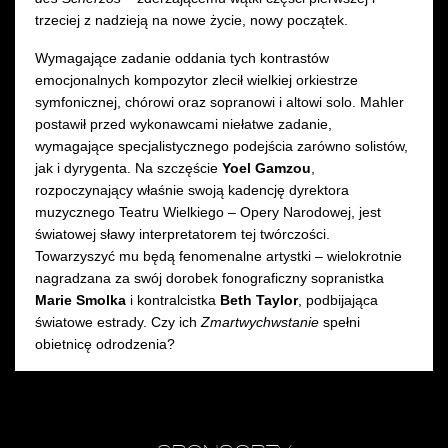
trzeciej z nadzieją na nowe życie, nowy początek.
Wymagające zadanie oddania tych kontrastów
emocjonalnych kompozytor zlecił wielkiej orkiestrze
symfonicznej, chórowi oraz sopranowi i altowi solo. Mahler
postawił przed wykonawcami niełatwe zadanie,
wymagające specjalistycznego podejścia zarówno solistów,
jak i dyrygenta. Na szczęście
Yoel Gamzou
,
rozpoczynający właśnie swoją kadencję dyrektora
muzycznego Teatru Wielkiego – Opery Narodowej, jest
światowej sławy interpretatorem tej twórczości.
Towarzyszyć mu będą fenomenalne artystki – wielokrotnie
nagradzana za swój dorobek fonograficzny sopranistka
Marie Smolka
i kontralcistka
Beth Taylor
, podbijająca
światowe estrady. Czy ich
Zmartwychwstanie
spełni
obietnicę odrodzenia?