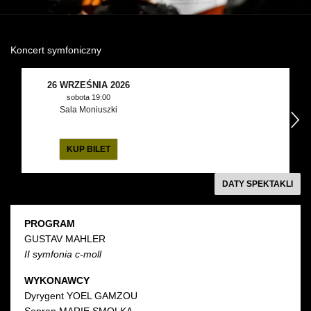
Wynajem kostiumów
Koncert symfoniczny
Wynajem rekwizytów
Fundusze unijne
26 WRZEŚNIA 2026
sobota 19:00
Sala Moniuszki
następny
Dotacje celowe
KUP BILET
DATY SPEKTAKLI
PROGRAM
GUSTAV MAHLER
II symfonia c-moll
WYKONAWCY
Dyrygent YOEL GAMZOU
Sopran MARIE SMOLKA