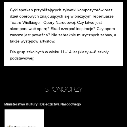
Cykl spotkań przybliżających sylwetki kompozytorów oraz
dzieł operowych znajdujących się w bieżącym repertuarze
Teatru Wielkiego - Opery Narodowej. Czy łatwo jest
skomponować operę? Skąd czerpać inspiracje? Czy opera
zawsze jest poważna? Nie zabraknie muzycznych zabaw, a
także występów artystów.
Dla grup szkolnych w wieku 11–14 lat (klasy 4–8 szkoły
podstawowej)
SPONSORZY
Ministerstwo Kultury i Dziedzictwa Narodowego