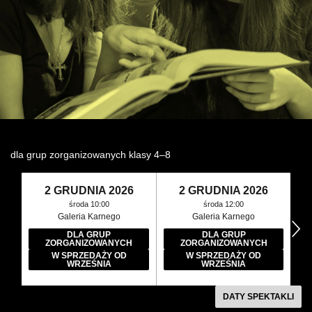
Wynajem kostiumów
Wynajem rekwizytów
Fundusze unijne
Dotacje celowe
dla grup zorganizowanych klasy 4–8
2 GRUDNIA 2026
2 GRUDNIA 2026
środa 10:00
środa 12:00
Galeria Karnego
Galeria Karnego
następny
DLA GRUP
DLA GRUP
ZORGANIZOWANYCH
ZORGANIZOWANYCH
W SPRZEDAŻY OD
W SPRZEDAŻY OD
WRZEŚNIA
WRZEŚNIA
DATY SPEKTAKLI