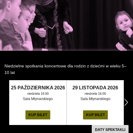
Wynajem kostiumów
Wynajem rekwizytów
Fundusze unijne
Dotacje celowe
Niedzielne spotkania koncertowe dla rodzin z dziećmi w wieku 5–
10 lat
25 PAŹDZIERNIKA 2026
29 LISTOPADA 2026
niedziela 16:00
niedziela 16:00
Sala Młynarskiego
Sala Młynarskiego
następny
KUP BILET
KUP BILET
DATY SPEKTAKLI