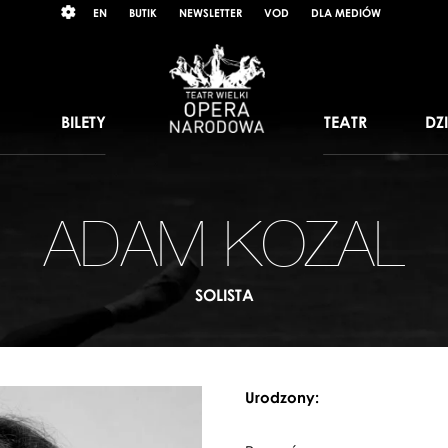
Wybierz
RAST
EN
BUTIK
NEWSLETTER
VOD
DLA MEDIÓW
język
angielski
BILETY
TEATR
DZ
ADAM KOZAL
SOLISTA
Urodzony: