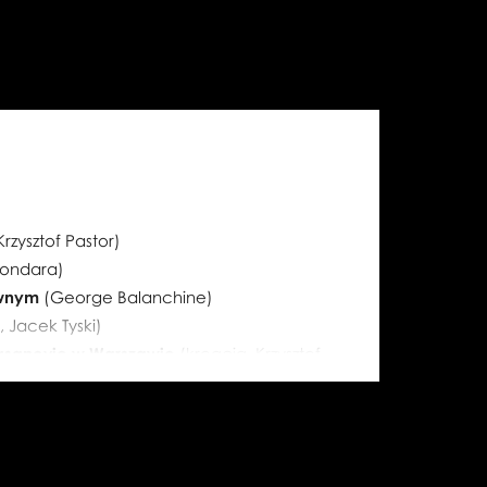
Pastora,
Pastora,
fot.
fot.
Ewa
Ewa
Krasucka
Krasucka
rzysztof Pastor)
Bondara)
awnym
(George Balanchine)
 Jacek Tyski)
sanovie w Warszawie
(kreacja, Krzysztof
rzechów
(Toer van Schayk & Wayne
ztof Pastor)
ovie w Warszawie
(Krzysztof Pastor)