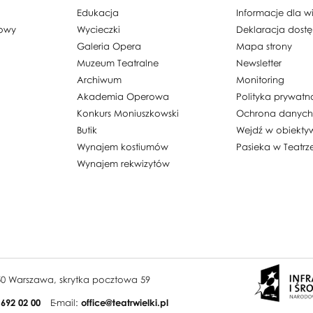
Collars
(kreacja, Anna Ho
Edukacja
Informacje dla 
4.44
(kreacja, Adam Kozal,
dowy
Wycieczki
Deklaracja dost
Galeria Opera
Mapa strony
Muzeum Teatralne
Newsletter
Archiwum
Monitoring
Akademia Operowa
Polityka prywatn
Konkurs Moniuszkowski
Ochrona danyc
Butik
Wejdź w obiekty
Wynajem kostiumów
Pasieka w Teatrz
Wynajem rekwizytów
950 Warszawa, skrytka pocztowa 59
 692 02 00
E-mail:
office@teatrwielki.pl