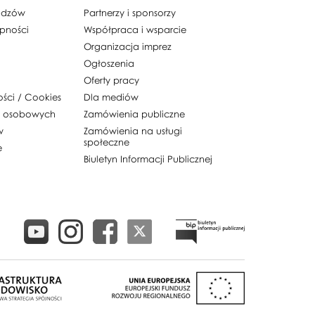
p, V Warsztat Choreograficzny)
widzów
Partnerzy i sponsorzy
 VII Warsztat Choreograficzny)
ępności
Współpraca i wsparcie
Organizacja imprez
Ogłoszenia
Oferty pracy
ości / Cookies
Dla mediów
h osobowych
Zamówienia publiczne
w
Zamówienia na usługi
społeczne
e
Biuletyn Informacji Publicznej