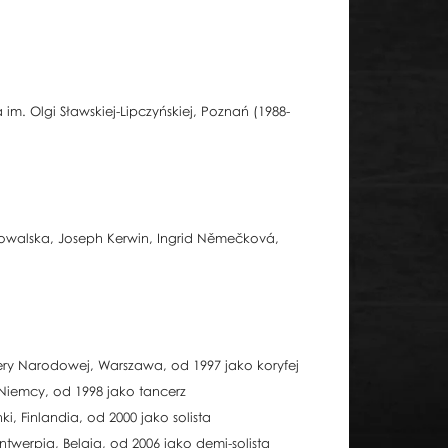
m. Olgi Sławskiej-Lipczyńskiej, Poznań (1988-
Kowalska, Joseph Kerwin, Ingrid Němečková,
ery Narodowej, Warszawa, od 1997 jako koryfej
Niemcy, od 1998 jako tancerz
ki, Finlandia, od 2000 jako solista
Antwerpia, Belgia, od 2006 jako demi-solista