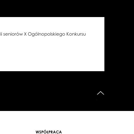
reacja, Izadora Weiss)
cja, Robert Bondara, II Warsztat
ii seniorów X Ogólnopolskiego Konkursu
(kreacja, Anna Hop, II Warsztat
Wesołowski)
 Czapski-Kłoda, III Warsztat
do góry
nna Hop, III Warsztat Choreograficzny)
 IV Warsztat Choreograficzny)
arbara Bartnik, IV Warsztat
a, Barbara Barnik, V Warsztat
WSPÓŁPRACA