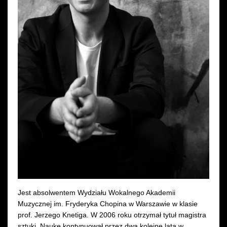
Wynajem kostiumów
Wynajem rekwizytów
Fundusze unijne
Dotacje celowe
Jest absolwentem Wydziału Wokalnego Akademii
Muzycznej im. Fryderyka Chopina w Warszawie w klasie
prof. Jerzego Knetiga. W 2006 roku otrzymał tytuł magistra
sztuki. Naukę kontynuował przez dwa kolejne lata w