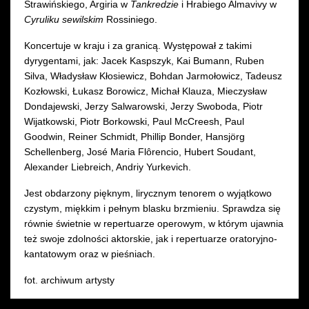
Strawińskiego, Argiria w
Tankredzie
i Hrabiego Almavivy w
Cyruliku sewilskim
Rossiniego.
Koncertuje w kraju i za granicą. Występował z takimi
dyrygentami, jak: Jacek Kaspszyk, Kai Bumann, Ruben
Silva, Władysław Kłosiewicz, Bohdan Jarmołowicz, Tadeusz
Kozłowski, Łukasz Borowicz, Michał Klauza, Mieczysław
Dondajewski, Jerzy Salwarowski, Jerzy Swoboda, Piotr
Wijatkowski, Piotr Borkowski, Paul McCreesh, Paul
Goodwin, Reiner Schmidt, Phillip Bonder, Hansjörg
Schellenberg, José Maria Flôrencio, Hubert Soudant,
Alexander Liebreich, Andriy Yurkevich.
Jest obdarzony pięknym, lirycznym tenorem o wyjątkowo
czystym, miękkim i pełnym blasku brzmieniu. Sprawdza się
równie świetnie w repertuarze operowym, w którym ujawnia
też swoje zdolności aktorskie, jak i repertuarze oratoryjno-
kantatowym oraz w pieśniach.
fot. archiwum artysty