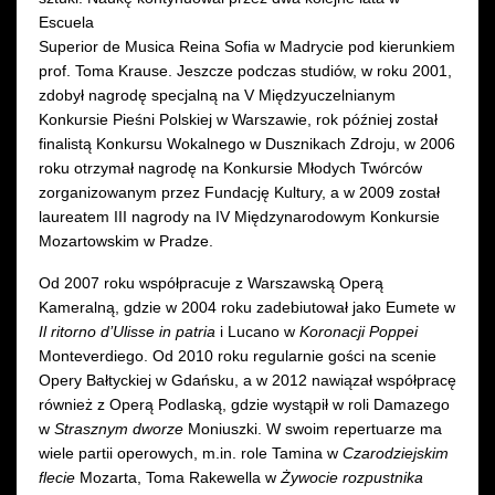
Escuela
Superior de Musica Reina Sofia w Madrycie pod kierunkiem
prof. Toma Krause. Jeszcze podczas studiów, w roku 2001,
zdobył nagrodę specjalną na V Międzyuczelnianym
Konkursie Pieśni Polskiej w Warszawie, rok później został
finalistą Konkursu Wokalnego w Dusznikach Zdroju, w 2006
roku otrzymał nagrodę na Konkursie Młodych Twórców
zorganizowanym przez Fundację Kultury, a w 2009 został
laureatem III nagrody na IV Międzynarodowym Konkursie
Mozartowskim w Pradze.
Od 2007 roku współpracuje z Warszawską Operą
Kameralną, gdzie w 2004 roku zadebiutował jako Eumete w
Il ritorno d’Ulisse in patria
i Lucano w
Koronacji Poppei
Monteverdiego. Od 2010 roku regularnie gości na scenie
Opery Bałtyckiej w Gdańsku, a w 2012 nawiązał współpracę
również z Operą Podlaską, gdzie wystąpił w roli Damazego
w
Strasznym dworze
Moniuszki. W swoim repertuarze ma
wiele partii operowych, m.in. role Tamina w
Czarodziejskim
flecie
Mozarta, Toma Rakewella w
Żywocie rozpustnika