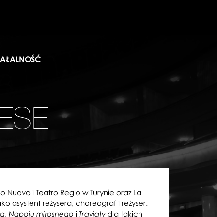
IAŁALNOŚĆ
ESE
 Nuovo i Teatro Regio w Turynie oraz La
o asystent reżysera, choreograf i reżyser.
,
i
dla takich
ta
Napoju miłosnego
Traviaty