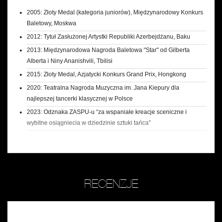
2005: Złoty Medal (kategoria juniorów), Międzynarodowy Konkurs
Baletowy, Moskwa
2012: Tytuł Zasłużonej Artystki Republiki Azerbejdżanu, Baku
2013: Międzynarodowa Nagroda Baletowa "Star" od Gilberta
Alberta i Niny Ananishvili, Tbilisi
2015: Złoty Medal, Azjatycki Konkurs Grand Prix, Hongkong
2020: Teatralna Nagroda Muzyczna im. Jana Kiepury dla
najlepszej tancerki klasycznej w Polsce
2023: Odznaka ZASPU-u “za wspaniałe kreacje sceniczne i
wybitne osiągniecia w dziedzinie sztuki tańca”
RECENZJE