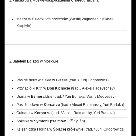
Z Państwową Moskiewską Akademią Choreograficzną
Fadeyechev)
Solistka 3. w
Chopinianach
(Michaił Fokin / Alexei Fadeyechev)
Masza
w
Dziadku do orzechów
(Wasilij Wajnonen / Mikhail
Księżniczka Alix-Odetta w
Jeziorze łabędzim
(kreacja, z nowym
Krapivin)
librettem, Krzysztof Pastor z obrazem wg Lwa Iwanowa)
Klara w
Dziadku do orzechów
(Toer van Schayk & Wayne Eagling)
Manon Lescaut w
Damie kameliowej
(John Neumeier)
Małgorzata Gautier w
Damie kameliowej
(John Neumeier)
Matylda Krzesińska w
Jeziorze łabędzim
(z nowym librettem,
Z Baletem Bolszoj w Moskwie
Krzysztof Pastor z pas de deux wg Mariusa Petipy)
Nasza-Inna w
I przejdą deszcze…
(Krzysztof Pastor)
Pas de deux wiejskie w
Giselle
(trad. / Jurij Grigorowicz)
Solistka 2. w
Koncercie e-moll
Chopina (kreacja, Liam Scarlett)
Przyjaciółki Kitri w
Don Kichocie
(trad. / Alexei Fadeyechev)
Podstolina w
Przypowieści sarmackiej
(Conrad Drzewiecki / Emil
Diana w
Esmeraldzie
(trad. / Yuri Burlaka, Vasily Medvedev)
Wesołowski)
Pas d'esclave w
Korsarzu
(trad. / Alexei Ratmansky, Yuri Burlaka)
Solistka w
Toccacie
(kreacja, Krzysztof Pastor)
Gulnara w
Korsarzu
(trad. / Alexei Ratmansky, Yuri Burlaka)
Księżniczka Aurora w
Śpiącej królewnie
(trad. / Jurij Grigorowicz)
Solistka w
Symfonii psalmów
(Jiří Kylián)
Baronówna Mary Vetsera w
Mayerlingu
(Kenneth MacMillan)
Księżniczka Florina w
Śpiącej królewnie
(trad. / Jurij Grigorowicz)
Medora w
Korsarzu
(trad. / Manuel Legris)