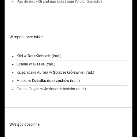
Pas de deux
Grand pas classique
(Victor Gsovsky)
Elisabeta-Mina w
Draculi
(Krzysztof Pastor)
Duet 1 w
Moving Rooms
(Krzysztof Pastor)
Giselle w
Giselle
(trad. / Maina Gielgud)
Główna para w
Siódmej symfonii
(Toer van Schayk)
Solistka w
Kilar Concerto
(kreacja, Krzysztof Pastor)
W repertuarze także
Pandora w
Prometeuszu
(kreacja, Krzysztof Pastor)
Główna para w cz. II
Symphony in C
(George Balanchine)
Kitri w
Don Kichocie
(trad.)
Para 3. w balecie
Ssss…
(Edward Clug)
Giselle w
Giselle
(trad.)
Księżniczka Aurora w
Śpiącej królewnie
(trad.)
Masza w
Dziadku do orzechów
(trad.)
Odetta-Odylia w
Jeziorze łabędzim
(trad.)
Występy gościnne