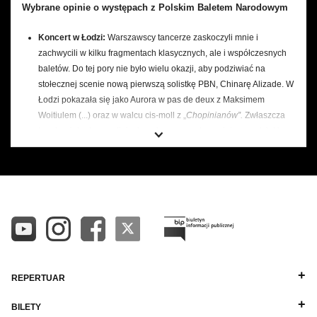
Wybrane opinie o występach z Polskim Baletem Narodowym
Koncert w Łodzi:
Warszawscy tancerze zaskoczyli mnie i
zachwycili w kilku fragmentach klasycznych, ale i współczesnych
baletów. Do tej pory nie było wielu okazji, aby podziwiać na
stołecznej scenie nową pierwszą solistkę PBN, Chinarę Alizade. W
Łodzi pokazała się jako Aurora w pas de deux z Maksimem
Woitiulem (...) oraz w walcu cis-moll z „
Chopinianów”.
Zwłaszcza
Pokaż więcej
ten drugi duet wypadł doskonale – przepojony ulotnym wdziękiem
baletu romantycznego, ale bez jego XIX-wiecznej ckliwości. Oboje
tancerze byli niezrównani, byli ucieleśnioną muzyką, nie
zapominający o żadnym wdzięcznym szczególiku choreografii
Fokina. (naczubkachpalcow.pl, 1/06/2016)
Bolero:
Dynamiczny, o magnetycznej sile taniec (...) w wykonaniu
mężczyzny i kobiety, Pawła Koncewoja oraz fenomenalnej Chinary
Alizadze, która zdominowała partnera. (Rzeczpospolita,
28/11/2016)
REPERTUAR
Bolero:
Partie zakochanych wykonali Chinara Alizade i Paweł
Koncewoj, którzy z prawdziwą maestrią oddali emocjonalność i
BILETY
erotykę związku bohaterów. (Teatr dla Was, 29/11/2016)